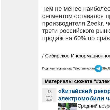
Тем не менее наиболе
сегментом оставался п
производителя Zeekr, 
трети российского рын
продаж на 60% по сра
/ Сибирское Информационное
Подпишитесь на наш Telegram-канал
SIA.
Материалы сюжета "#элек
«Китайский реко
13
июля
электромобили 
2026
Средний возра