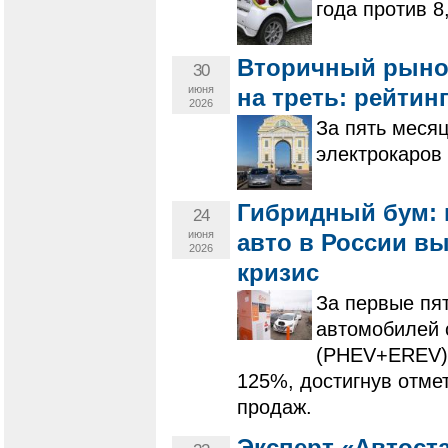
года против 8
Вторичный рынок
30
июня
на треть: рейти
2026
За пять месяц
электрокаров 
Гибридный бум:
24
июня
авто в России вы
2026
кризис
За первые пя
автомобилей 
(PHEV+EREV) 
125%, достигнув отме
продаж.
Эксперт «Автост