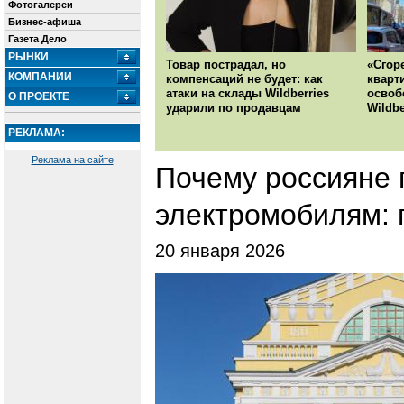
Фотогалереи
Бизнес-афиша
Газета Дело
РЫНКИ
Товар пострадал, но
«Сгор
КОМПАНИИ
компенсаций не будет: как
кварт
атаки на склады Wildberries
освоб
О ПРОЕКТЕ
ударили по продавцам
Wildbe
РЕКЛАМА:
Реклама на сайте
Почему россияне 
электромобилям: 
20 января 2026