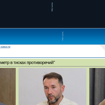
 новости
метр в тисках противоречий"