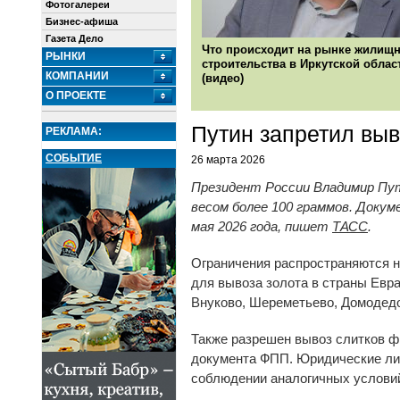
Фотогалереи
Бизнес-афиша
Газета Дело
Что происходит на рынке жилищн
РЫНКИ
строительства в Иркутской облас
КОМПАНИИ
(видео)
О ПРОЕКТЕ
Путин запретил выв
РЕКЛАМА:
СОБЫТИЕ
26 марта 2026
Президент России Владимир Пут
весом более 100 граммов. Докум
мая 2026 года, пишет
ТАСС
.
Ограничения распространяются 
для вывоза золота в страны Евр
Внуково, Шереметьево, Домодедо
Также разрешен вывоз слитков ф
документа ФПП. Юридические лиц
соблюдении аналогичных услови