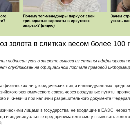
ого
Почему топ-менеджеры паркуют свои
Зачем стр
ти?
тринадцатые зарплаты в иркутских
уехать на
апартах? (видео)
оз золота в слитках весом более 100 
ин подписал указ о запрете вывоза из страны аффинированн
ент опубликован на официальном портале правовой информаци
на физических лиц, юридических лиц и индивидуальных предпр
азийского экономического союза через воздушные пункты пропу
во и Кневичи при наличии разрешительного документа Федерал
изическими лицами в государства, не входящие в ЕАЭС, через 
а и индивидуальные предприниматели смогут вывозить золото
й.