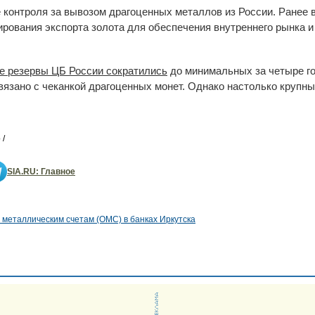
 контроля за вывозом драгоценных металлов из России. Ранее 
рования экспорта золота для обеспечения внутреннего рынка 
е резервы ЦБ России сократились
до минимальных за четыре го
язано с чеканкой драгоценных монет. Однако настолько крупн
 /
SIA.RU: Главное
металлическим счетам (ОМС) в банках Иркутска