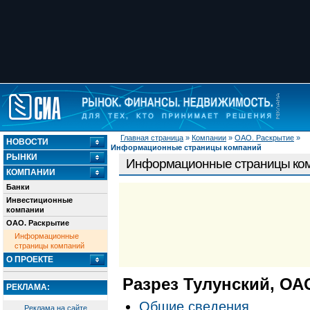
Главная страница
»
Компании
»
ОАО. Раскрытие
»
НОВОСТИ
Информационные страницы компаний
РЫНКИ
Информационные страницы ко
КОМПАНИИ
Банки
Инвестиционные
компании
ОАО. Раскрытие
Информационные
страницы компаний
О ПРОЕКТЕ
Разрез Тулунский, ОА
РЕКЛАМА:
Общие сведения
Реклама на сайте