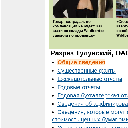
Товар пострадал, но
«Сгор
компенсаций не будет: как
кварт
атаки на склады Wildberries
освоб
ударили по продавцам
Wildbe
Разрез Тулунский, ОА
Общие сведения
Существенные факты
Ежеквартальные отчеты
Годовые отчеты
Годовая бухгалтерская от
Cведения об аффилирова
Сведения, которые могут 
стоимость ценных бумаг эм
Устав и внутренние доку