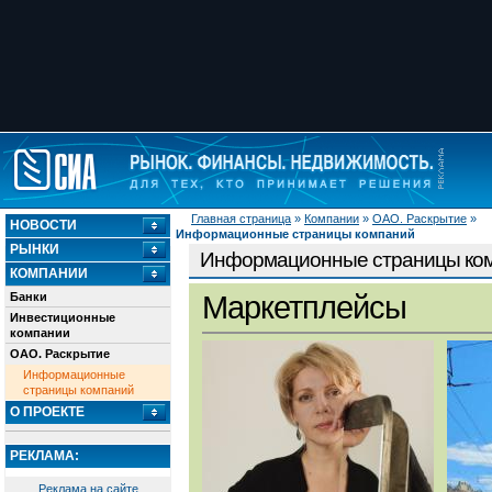
Главная страница
»
Компании
»
ОАО. Раскрытие
»
НОВОСТИ
Информационные страницы компаний
РЫНКИ
Информационные страницы ко
КОМПАНИИ
Банки
Маркетплейсы
Инвестиционные
компании
ОАО. Раскрытие
Информационные
страницы компаний
О ПРОЕКТЕ
РЕКЛАМА:
Реклама на сайте