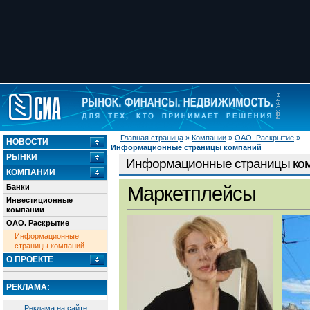
Главная страница
»
Компании
»
ОАО. Раскрытие
»
НОВОСТИ
Информационные страницы компаний
РЫНКИ
Информационные страницы ко
КОМПАНИИ
Банки
Маркетплейсы
Инвестиционные
компании
ОАО. Раскрытие
Информационные
страницы компаний
О ПРОЕКТЕ
РЕКЛАМА:
Реклама на сайте