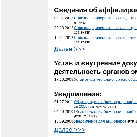
Cведения об аффилиро
02.07.2012
Список аффилированных лиц акцио
89.56 KB)
30.03.2012
Список аффилированных лиц акцио
107.39 KB)
10.01.2012
Список аффилированных лиц акцио
107.37 KB)
Далее >>>
Устав и внутренние док
деятельность органов э
17.10.2005
Устав открытого акционерного общ
Уведомления:
01.07.2011
Об утверждении (неутверждении) г
за 2010 год
(RTF, 45.24 KB)
04.10.2010
Об утверждении (неутверждении) г
(RTF, 17.47 KB)
16.09.2008
Уведомление для акционеров
(RTF, 
Далее >>>