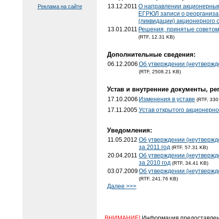
13.12.2011
О направлении акционерным
Реклама на сайте
ЕГРЮЛ записи о реорганиза
(ликвидации) акционерного
13.01.2011
Решения, принятые советом
(RTF, 12.31 KB)
Дополнительные сведения:
06.12.2006
Об утверждении (неутвержде
(RTF, 2508.21 KB)
Устав и внутренние документы, ре
17.10.2006
Изменения в уставе
(RTF, 330
17.11.2005
Устав открытого акционерн
Уведомления:
11.05.2012
Об утверждении (неутвержде
за 2011 год
(RTF, 57.31 KB)
20.04.2011
Об утверждении (неутвержде
за 2010 год
(RTF, 34.41 KB)
03.07.2009
Об утверждении (неутвержде
(RTF, 241.76 KB)
Далее >>>
ВНИМАНИЕ!
Информация предоставлена