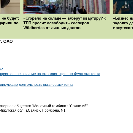
 не будет:
«Сгорело на складе — заберут квартиру?»:
«Бизнес н
ударили по
ТПП просит освободить селлеров
задолго д
Wildberries от личных долгов
иркутског
", ОАО
ах
ущественное влияние на стоимость ценных бумаг эмитента
гулирующие деятельность органов эмитента
онерное общество "Молочный комбинат "Саянский"
Иркутская обл., г.Саянск, Промзона, N1