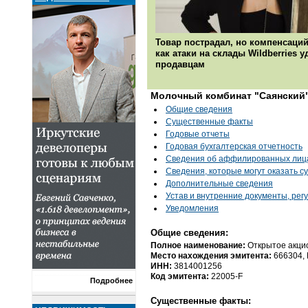
Товар пострадал, но компенсаций
как атаки на склады Wildberries 
продавцам
Молочный комбинат "Саянский
Общие сведения
Существенные факты
Годовые отчеты
Годовая бухгалтерская отчетность
Cведения об аффилированных лиц
Сведения, которые могут оказать с
Дополнительные сведения
Устав и внутренние документы, ре
Уведомления
Общие сведения:
Полное наименование:
Открытое акци
Место нахождения эмитента:
666304, 
ИНН:
3814001256
Код эмитента:
22005-F
Подробнее
Существенные факты: