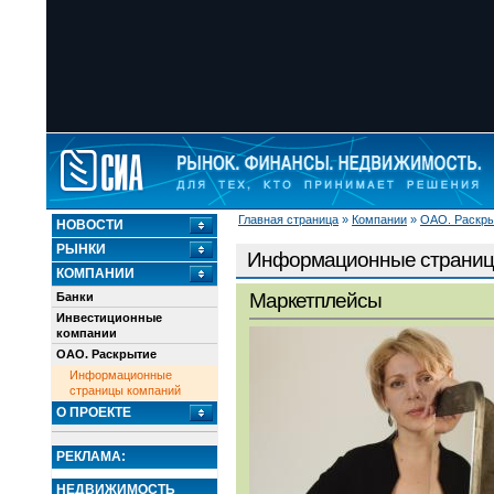
Главная страница
»
Компании
»
ОАО. Раскр
НОВОСТИ
РЫНКИ
Информационные страниц
КОМПАНИИ
Маркетплейсы
Банки
Инвестиционные
компании
ОАО. Раскрытие
Информационные
страницы компаний
О ПРОЕКТЕ
РЕКЛАМА:
НЕДВИЖИМОСТЬ