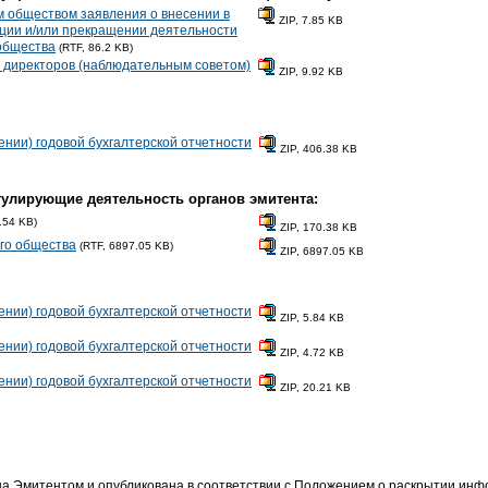
 обществом заявления о внесении в
ZIP, 7.85 KB
ции и/или прекращении деятельности
 общества
(RTF, 86.2 KB)
 директоров (наблюдательным советом)
ZIP, 9.92 KB
нии) годовой бухгалтерской отчетности
ZIP, 406.38 KB
гулирующие деятельность органов эмитента:
.54 KB)
ZIP, 170.38 KB
ого общества
(RTF, 6897.05 KB)
ZIP, 6897.05 KB
нии) годовой бухгалтерской отчетности
ZIP, 5.84 KB
нии) годовой бухгалтерской отчетности
ZIP, 4.72 KB
нии) годовой бухгалтерской отчетности
ZIP, 20.21 KB
 Эмитентом и опубликована в соответствии с Положением о раскрытии ин