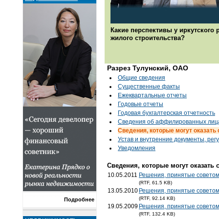
Какие перспективы у иркутского 
жилого строительства?
Разрез Тулунский, ОАО
Общие сведения
Существенные факты
Ежеквартальные отчеты
Годовые отчеты
Годовая бухгалтерская отчетность
Cведения об аффилированных лиц
Сведения, которые могут оказать
Устав и внутренние документы, ре
Уведомления
Сведения, которые могут оказать 
10.05.2011
Решения, принятые советом
(RTF, 61.5 KB)
13.05.2010
Решения, принятые советом
(RTF, 92.14 KB)
Подробнее
19.05.2009
Решения, принятые советом
(RTF, 132.4 KB)