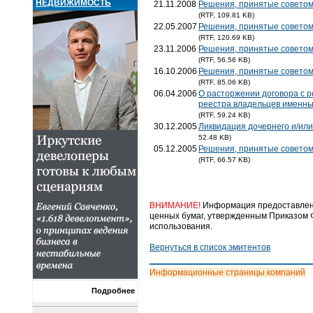
НЕДВИЖИМОСТЬ
21.11.2008
Решения, принятые советом
(RTF, 109.81 KB)
22.05.2007
Решения, принятые советом
(RTF, 120.69 KB)
23.11.2006
Решения, принятые советом
(RTF, 56.56 KB)
16.10.2006
Решения, принятые советом
(RTF, 85.06 KB)
06.04.2006
О расторжении договора с 
реестра владельцев именны
(RTF, 59.24 KB)
30.12.2005
Ликвидация дочернего и/ил
52.48 KB)
05.12.2005
Решения, принятые советом
(RTF, 66.57 KB)
ВНИМАНИЕ!
Информация предоставлена
ценных бумаг, утвержденным Приказом Ф
использования.
Вернуться в список эмитентов
Информационные страницы компаний
Подробнее