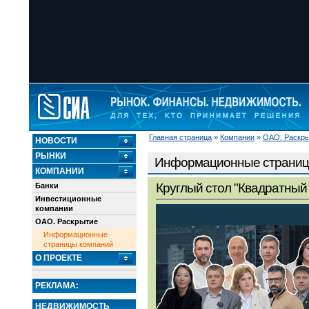
Главная страница
»
Компании
»
ОАО. Раскр
НОВОСТИ
РЫНКИ
Информационные страниц
КОМПАНИИ
Круглый стол "Квадратный 
Банки
Инвестиционные
компании
ОАО. Раскрытие
Информационные
страницы компаний
О ПРОЕКТЕ
РЕКЛАМА:
НЕДВИЖИМОСТЬ