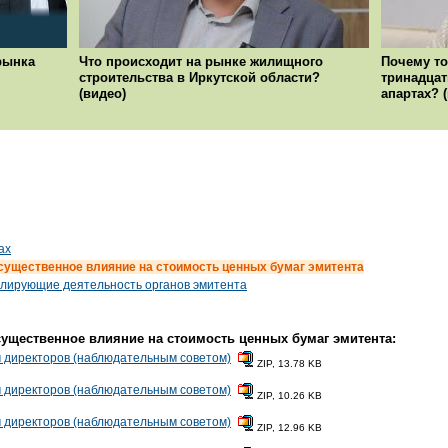
рынка
Что происходит на рынке жилищного
Почему то
строительства в Иркутской области?
тринадцат
(видео)
апартах? 
ах
 существенное влияние на стоимость ценных бумаг эмитента
гулирующие деятельность органов эмитента
существенное влияние на стоимость ценных бумаг эмитента:
 директоров (наблюдательным советом)
ZIP, 13.78 KB
 директоров (наблюдательным советом)
ZIP, 10.26 KB
 директоров (наблюдательным советом)
ZIP, 12.96 KB