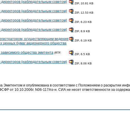
 директоров (наблюдательным советом)
ZIP, 10.81 KB
 директоров (наблюдательным советом)
ZIP, 12.53 KB
 директоров (наблюдательным советом)
ZIP, 6.23 KB
 директоров (наблюдательным советом)
ZIP, 8.9 KB
регистратором, осуществляющим ведение
ZIP, 6.19 KB
х ценных бумаг акционерного общества
и зависимого общества эмитента
(RTF,
ZIP, 6.5 KB
 директоров (наблюдательным советом)
ZIP, 8.06 KB
 Эмитентом и опубликована в соответствии с Положением о раскрытии ин
СФР от 10.10.2006г. N06-117/пз-н. СИА не несет ответственности за содер