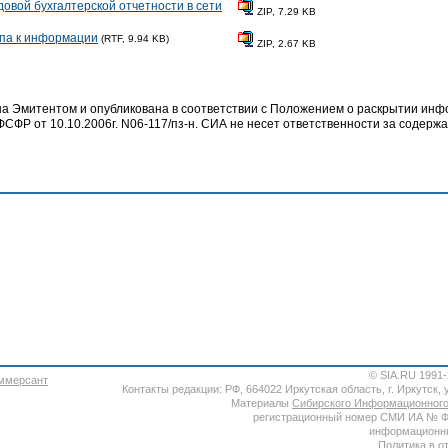
овой бухгалтерской отчетности в сети
ZIP, 7.29 KB
па к информации
(RTF, 9.94 KB)
ZIP, 2.67 KB
 Эмитентом и опубликована в соответствии с Положением о раскрытии ин
СФР от 10.10.2006г. N06-117/пз-н. СИА не несет ответственности за содер
© SIA.RU 1991
Контакты редакции: РФ, 664022 Иркутская область, г. Иркутск, ул
Материалы
Сибирского Информационного
регистрационный номер СМИ ИА № ФС7
информационны
Политика в о