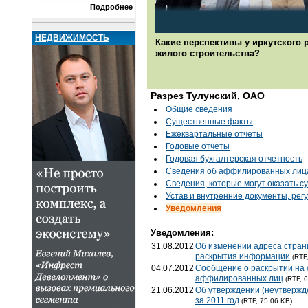
Подробнее
НЕДВИЖИМОСТЬ
Какие перспективы у иркутского 
жилого строительства?
Разрез Тулунский, ОАО
Общие сведения
Существенные факты
Ежеквартальные отчеты
Годовые отчеты
Годовая бухгалтерская отчетность
Cведения об аффилированных лиц
Сведения, которые могут оказать с
Устав и внутренние документы, ре
Уведомления
Уведомления:
31.08.2012
Об изменении адреса стран
раскрытия информации
(RTF
04.07.2012
Сообщение о раскрытии на 
аффилированных лиц
(RTF, 
21.06.2012
Об утверждении (неутвержде
за 2011 год
(RTF, 75.06 KB)