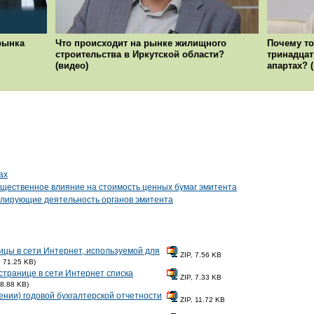
рынка
Что происходит на рынке жилищного
Почему то
строительства в Иркутской области?
тринадцат
(видео)
апартах? 
ах
ущественное влияние на стоимость ценных бумаг эмитента
гулирующие деятельность органов эмитента
ицы в сети Интернет, используемой для
ZIP, 7.56 KB
, 71.25 KB)
странице в сети Интернет списка
ZIP, 7.33 KB
68.88 KB)
нии) годовой бухгалтерской отчетности
ZIP, 11.72 KB