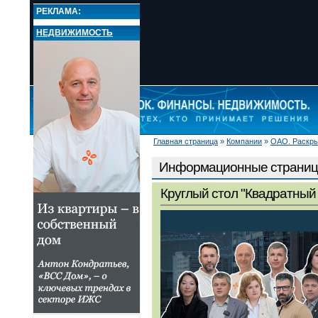
РЕКЛАМА:
НЕДВИЖИМОСТЬ
Главная страница
»
Компании
»
ОАО. Раскр
НОВОСТИ
РЫНКИ
Информационные страниц
КОМПАНИИ
Круглый стол "Квадратный 
Банки
Инвестиционные
компании
ОАО. Раскрытие
Информационные
страницы компаний
О ПРОЕКТЕ