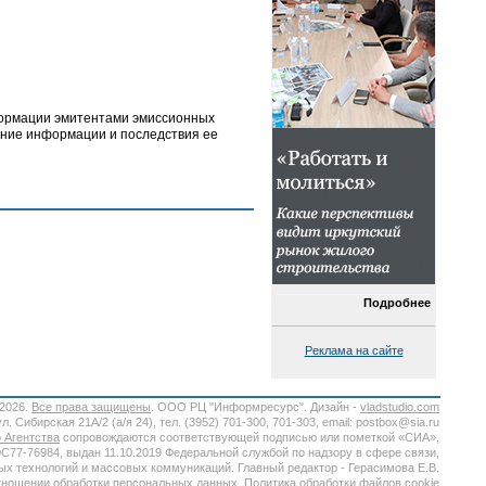
формации эмитентами эмиссионных
жание информации и последствия ее
Подробнее
Реклама на сайте
-2026.
Все права защищены
. ООО РЦ "Информресурс". Дизайн -
vladstudio.com
. Сибирская 21А/2 (а/я 24), тел. (3952) 701-300, 701-303, email: postbox@sia.ru
 Агентства
сопровождаются соответствующей подписью или пометкой «СИА»,
7-76984, выдан 11.10.2019 Федеральной службой по надзору в сфере связи,
х технологий и массовых коммуникаций. Главный редактор - Герасимова Е.В.
тношении обработки персональных данных.
Политика обработки файлов cookie