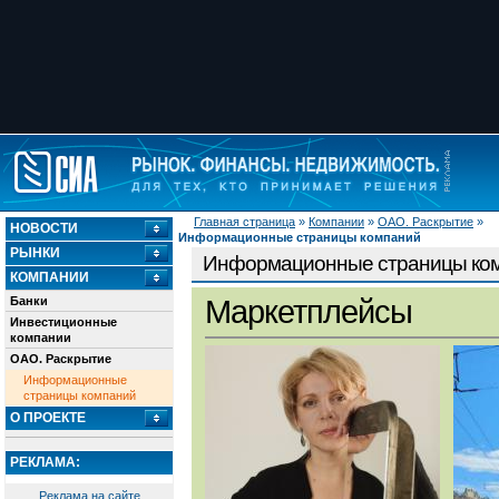
Главная страница
»
Компании
»
ОАО. Раскрытие
»
НОВОСТИ
Информационные страницы компаний
РЫНКИ
Информационные страницы ко
КОМПАНИИ
Банки
Маркетплейсы
Инвестиционные
компании
ОАО. Раскрытие
Информационные
страницы компаний
О ПРОЕКТЕ
РЕКЛАМА:
Реклама на сайте