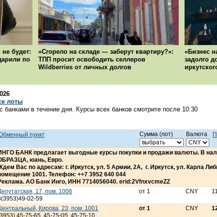
 не будет:
«Сгорело на складе — заберут квартиру?»:
«Бизнес н
ударили по
ТПП просит освободить селлеров
задолго д
Wildberries от личных долгов
иркутског
2026
се лоты
 банками в течение дня. Курсы всех банков смотрите после 10:30
Сумма (лот)
Валюта
Обменный пункт
П
ИНГО БАНК предлагает выгодные курсы покупки и продажи валюты. В н
ОБРАЗЦА, юань, Евро.
Ждем Вас по адресам: г. Иркутск, ул. 5 Армии, 2А, г. Иркутск, ул. Карла Либкн
помещение 1001. Телефон: ++7 3952 640 044
Реклама. АО Банк Инго, ИНН 7714056040. erid:2VfnxvcmeZZ
Депутатская, 17, пом. 1006
от 1
CNY
1
8(3953)49-02-59
Центральный, Кирова, 23, пом. 1001
от 1
CNY
1
(3953) 45-75-65, 45-75-05, 45-75-10