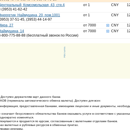
Центральный, Комсомольская, 43, стр.4
от 1
CNY
1
8 (3953) 41-62-42
Энергетик, Наймушина, 20, пом.1001
от 1
CNY
1
(3953) 37-51-45, (3953) 44-14-97
Мира, 27
от 7000
CNY
1
Наймушина, 14
от 7000
CNY
1
8-800-775-88-88 (бесплатный звонок по России)
 Доступен держателям карт данного банка
ТАОВ (терминалы автоматического обмена валюты). Доступен для всех
 информация, предоставленная банками, имеющими лицензии и иные документы, необход
 означает безусловного обязательства банков оказывать услуги в соответствии с указанн
еоднократно изменяться.
покупаются и продаются по курсам, согласованным с валютными отделами банков.
ах валютных и рублевых ресурсов в обменных пунктах.
 правах рекламы.