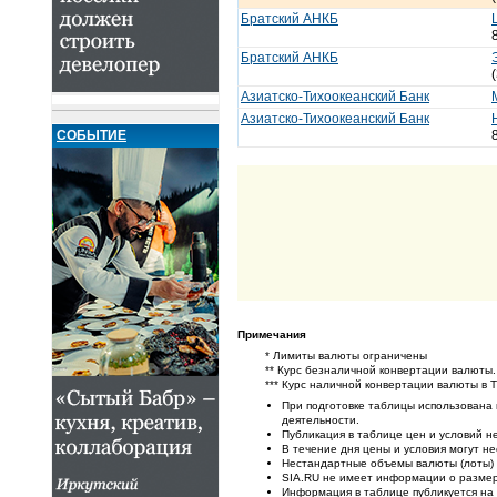
Братский АНКБ
Братский АНКБ
Азиатско-Тихоокеанский Банк
Азиатско-Тихоокеанский Банк
СОБЫТИЕ
Примечания
* Лимиты валюты ограничены
** Курс безналичной конвертации валюты.
*** Курс наличной конвертации валюты в 
При подготовке таблицы использована
деятельности.
Публикация в таблице цен и условий не
В течение дня цены и условия могут н
Нестандартные объемы валюты (лоты) 
SIA.RU не имеет информации о размер
Информация в таблице публикуется на