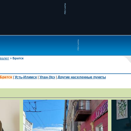
 валют
»
Братск
Братск
|
Усть-Илимск
|
Улан-Удэ
|
Другие населенные пункты