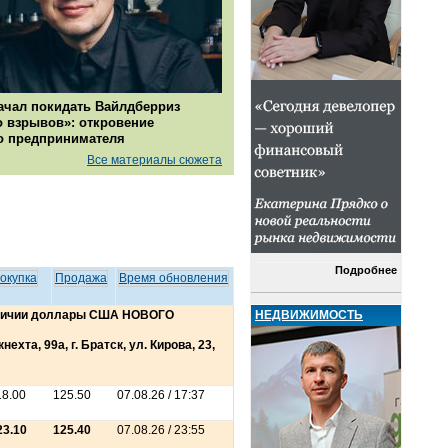
ачал покидать Вайлдберриз
о взрывов»: откровение
о предпринимателя
Все материалы сюжета
Подробнее
окупка
Продажа
Время обновления
НЕДВИЖИМОСТЬ
аличии доллары США НОВОГО
ехта, 99а, г. Братск, ул. Кирова, 23,
18.00
125.50
07.08.26 / 17:37
23.10
125.40
07.08.26 / 23:55