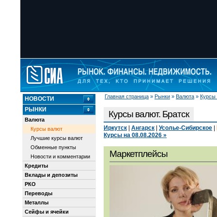
Главная страница
»
Рынки
»
Валюта
»
Курсы
НОВОСТИ
РЫНКИ
Курсы валют. Братск
Валюта
Иркутск
|
Ангарск
|
Усолье-Сибирское
|
Курсы валют
Курсы на 08.08.2026 »
Лучшие курсы валют
Обменные пункты
Маркетплейсы
Новости и комментарии
Кредиты
Вклады и депозиты
РКО
Переводы
Металлы
Сейфы и ячейки