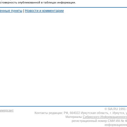
остоверность опубликованной в таблицах информации.
енные пункты
|
Новости и комментарии
© SIA.RU 1991
Контакты редакции: РФ, 664022 Иркутская область, г. Иркутск, ул
Материалы
Сибирского Информационного
регистрационный номер СМИ ИА № ФС7
информационны