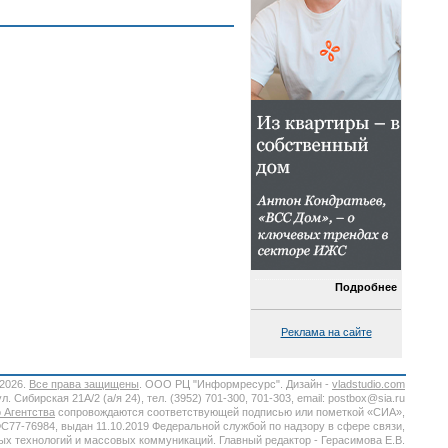
Подробнее
Реклама на сайте
-2026.
Все права защищены
. ООО РЦ "Информресурс". Дизайн -
vladstudio.com
. Сибирская 21А/2 (а/я 24), тел. (3952) 701-300, 701-303, email: postbox@sia.ru
 Агентства
сопровождаются соответствующей подписью или пометкой «СИА»,
7-76984, выдан 11.10.2019 Федеральной службой по надзору в сфере связи,
х технологий и массовых коммуникаций. Главный редактор - Герасимова Е.В.