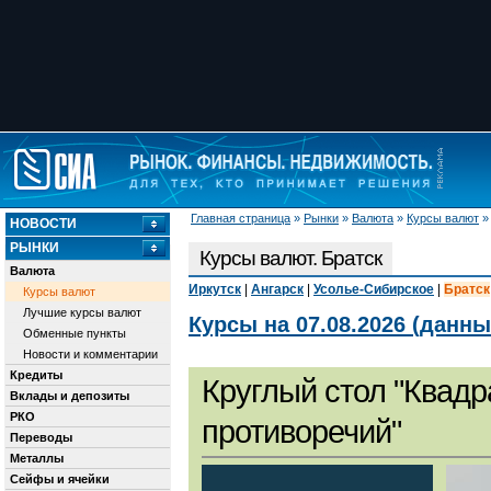
Главная страница
»
Рынки
»
Валюта
»
Курсы валют
НОВОСТИ
РЫНКИ
Курсы валют. Братск
Валюта
Иркутск
|
Ангарск
|
Усолье-Сибирское
|
Братск
Курсы валют
Лучшие курсы валют
Курсы на 07.08.2026 (данн
Обменные пункты
Новости и комментарии
Кредиты
Круглый стол "Квадр
Вклады и депозиты
РКО
противоречий"
Переводы
Металлы
Сейфы и ячейки