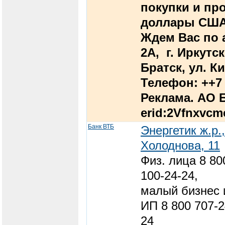
покупки и пр
доллары США
Ждем Вас по а
2А, г. Иркутск
Братск, ул. К
Телефон: ++7 
Реклама. АО Б
erid:2Vfnxvc
Банк ВТБ
Энергетик ж.р.,
Холоднова, 11
Физ. лица 8 80
100-24-24,
малый бизнес 
ИП 8 800 707-2
24