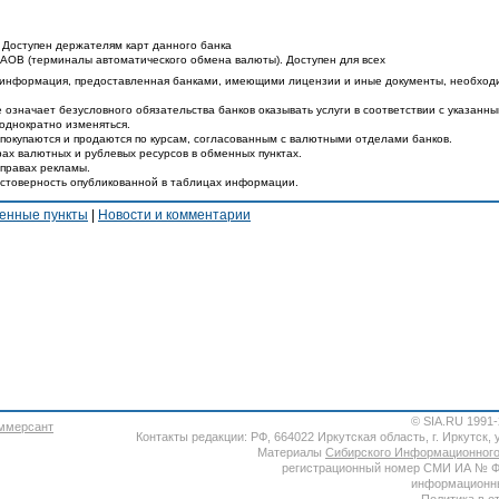
 Доступен держателям карт данного банка
ТАОВ (терминалы автоматического обмена валюты). Доступен для всех
 информация, предоставленная банками, имеющими лицензии и иные документы, необход
 означает безусловного обязательства банков оказывать услуги в соответствии с указанн
еоднократно изменяться.
покупаются и продаются по курсам, согласованным с валютными отделами банков.
ах валютных и рублевых ресурсов в обменных пунктах.
 правах рекламы.
остоверность опубликованной в таблицах информации.
енные пункты
|
Новости и комментарии
© SIA.RU 1991
Контакты редакции: РФ, 664022 Иркутская область, г. Иркутск, ул
Материалы
Сибирского Информационного
регистрационный номер СМИ ИА № ФС7
информационны