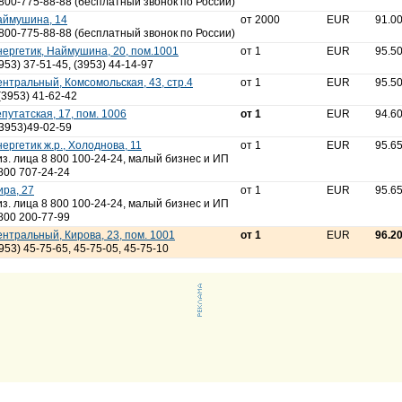
800-775-88-88 (бесплатный звонок по России)
аймушина, 14
от 2000
EUR
91.0
800-775-88-88 (бесплатный звонок по России)
ергетик, Наймушина, 20, пом.1001
от 1
EUR
95.5
953) 37-51-45, (3953) 44-14-97
нтральный, Комсомольская, 43, стр.4
от 1
EUR
95.5
(3953) 41-62-42
путатская, 17, пом. 1006
от 1
EUR
94.6
3953)49-02-59
ергетик ж.р., Холоднова, 11
от 1
EUR
95.6
з. лица 8 800 100-24-24, малый бизнес и ИП
800 707-24-24
ра, 27
от 1
EUR
95.6
з. лица 8 800 100-24-24, малый бизнес и ИП
800 200-77-99
нтральный, Кирова, 23, пом. 1001
от 1
EUR
96.2
953) 45-75-65, 45-75-05, 45-75-10