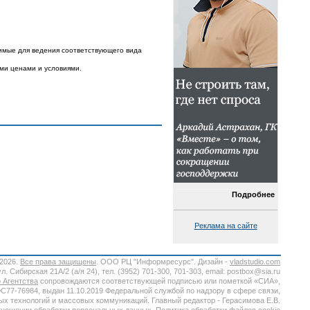
имые для ведения соответствующего вида
ыми ценами и условиями.
Подробнее
Реклама на сайте
-2026.
Все права защищены
. ООО РЦ "Информресурс". Дизайн -
vladstudio.com
. Сибирская 21А/2 (а/я 24), тел. (3952) 701-300, 701-303, email: postbox@sia.ru
 Агентства
сопровождаются соответствующей подписью или пометкой «СИА»,
7-76984, выдан 11.10.2019 Федеральной службой по надзору в сфере связи,
х технологий и массовых коммуникаций. Главный редактор - Герасимова Е.В.