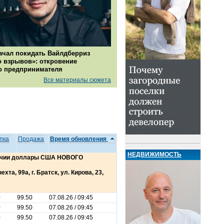
ачал покидать Вайлдберриз
о взрывов»: откровение
о предпринимателя
Все материалы сюжета
пка
Продажа
Время обновления
НЕДВИЖИМОСТЬ
личии доллары США НОВОГО
хта, 99а, г. Братск, ул. Кирова, 23,
0
99.50
07.08.26 / 09:45
0
99.50
07.08.26 / 09:45
0
99.50
07.08.26 / 09:45