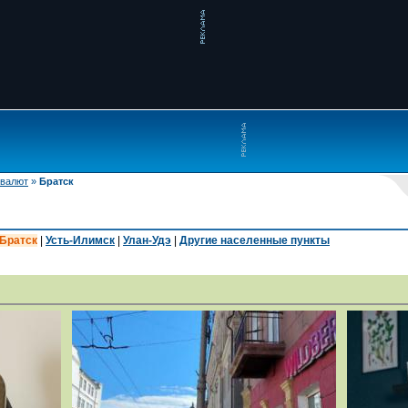
 валют
»
Братск
Братск
|
Усть-Илимск
|
Улан-Удэ
|
Другие населенные пункты