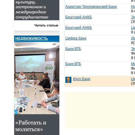
8-
Азиатско-Тихоокеанский Банк
Н
8-
Братский АНКБ
Эн
(3
Читать статью
Братский АНКБ
Це
8 
Цифра банк
Де
НЕДВИЖИМОСТЬ
8(
Банк ВТБ
Эн
Фи
8 
Банк ВТБ
Ми
Фи
8 
Инго Банк
Це
(3