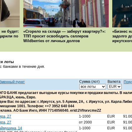
 не будет:
«Сгорело на складе — заберут квартиру?»:
«Бизнес н
ударили по
ТПП просит освободить селлеров
задолго д
Wildberries от личных долгов
иркутског
се лоты
 банками в течение дня.
Сумма (лот)
Валюта
бменный пункт
Поку
НГО БАНК предлагает выгодные курсы покупки и продажи валюты. В на
БРАЗЦА, юань, Евро.
ем Вас по адресам: г. Иркутск, ул. 5 Армии, 2А, г. Иркутск, ул. Карла Либкне
мещение 1001. Телефон: ++7 3952 640 044
клама. АО Банк Инго, ИНН 7714056040. erid:2VfnxvcmeZZ
ра, 27
1-1000
EUR
91.0
ра, 27
от 2000
EUR
91.0
аймушина, 14
1-1000
EUR
91.0