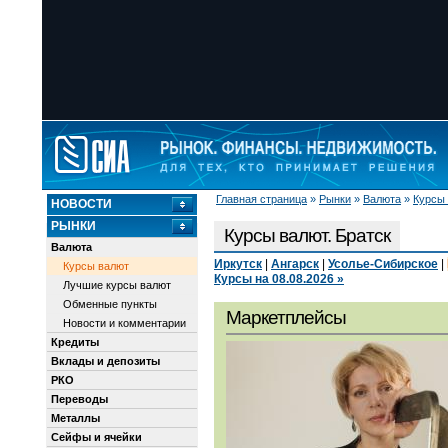
Главная страница
»
Рынки
»
Валюта
»
Курсы
НОВОСТИ
РЫНКИ
Курсы валют. Братск
Валюта
Иркутск
|
Ангарск
|
Усолье-Сибирское
|
Курсы валют
Курсы на 08.08.2026 »
Лучшие курсы валют
Обменные пункты
Маркетплейсы
Новости и комментарии
Кредиты
Вклады и депозиты
РКО
Переводы
Металлы
Сейфы и ячейки