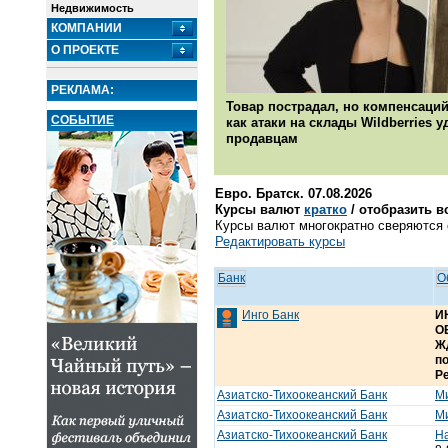
Недвижимость
КОМПАНИИ
О ПРОЕКТЕ
РЕКЛАМА:
Товар пострадал, но компенсаций
СОБЫТИЕ
как атаки на склады Wildberries 
продавцам
Евро. Братск. 07.08.2026
Курсы валют
кратко
/ отобразить в
Курсы валют многократно сверяются с
Редактировать курсы
Банк
О
Инго Банк
И
О
Жд
по
Ре
Азиатско-Тихоокеанский Банк
Ми
Азиатско-Тихоокеанский Банк
Ми
Азиатско-Тихоокеанский Банк
Н