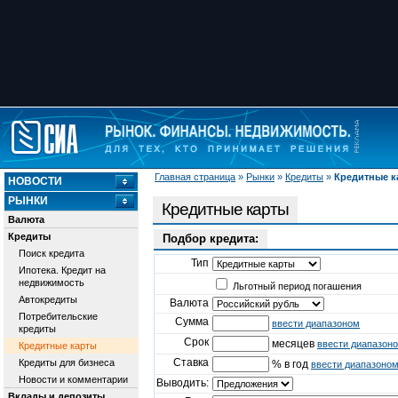
Главная страница
»
Рынки
»
Кредиты
»
Кредитные к
НОВОСТИ
РЫНКИ
Кредитные карты
Валюта
Кредиты
Подбор кредита:
Поиск кредита
Тип
Ипотека. Кредит на
недвижимость
Льготный период погашения
Автокредиты
Валюта
Потребительские
Сумма
ввести диапазоном
кредиты
Срок
месяцев
ввести диапазон
Кредитные карты
Ставка
Кредиты для бизнеса
% в год
ввести диапазоно
Новости и комментарии
Выводить:
Вклады и депозиты