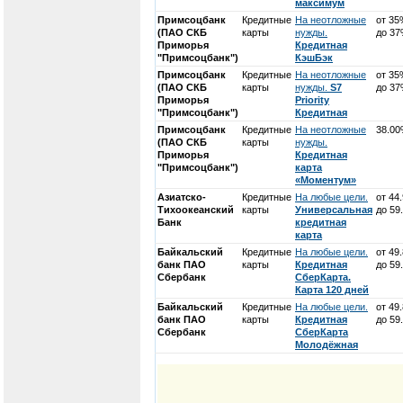
максимум
Примсоцбанк
Кредитные
На неотложные
от 35
(ПАО СКБ
карты
нужды.
до 3
Приморья
Кредитная
"Примсоцбанк")
КэшБэк
Примсоцбанк
Кредитные
На неотложные
от 35
(ПАО СКБ
карты
нужды.
S7
до 3
Приморья
Priority
"Примсоцбанк")
Кредитная
Примсоцбанк
Кредитные
На неотложные
38.0
(ПАО СКБ
карты
нужды.
Приморья
Кредитная
"Примсоцбанк")
карта
«Моментум»
Азиатско-
Кредитные
На любые цели.
от 44
Тихоокеанский
карты
Универсальная
до 59
Банк
кредитная
карта
Байкальский
Кредитные
На любые цели.
от 49
банк ПАО
карты
Кредитная
до 59
Сбербанк
СберКарта.
Карта 120 дней
Байкальский
Кредитные
На любые цели.
от 49
банк ПАО
карты
Кредитная
до 59
Сбербанк
СберКарта
Молодёжная