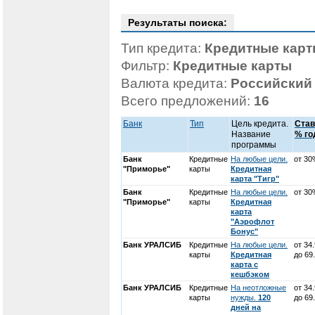
Результаты поиска:
Тип кредита:
Кредитные кар
Фильтр:
Кредитные карты
Валюта кредита:
Российский
Всего предложений:
16
Банк
Тип
Цель кредита.
Став
Название
% го
программы
Банк
Кредитные
На любые цели.
от 30
"Приморье"
карты
Кредитная
карта "Тигр"
Банк
Кредитные
На любые цели.
от 30
"Приморье"
карты
Кредитная
карта
"Аэрофлот
Бонус"
Банк УРАЛСИБ
Кредитные
На любые цели.
от 34
карты
Кредитная
до 69
карта с
кешбэком
Банк УРАЛСИБ
Кредитные
На неотложные
от 34
карты
нужды.
120
до 69
дней на