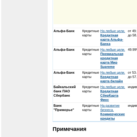
Альфа-Банк
Кредитные
На любые цели.
от 49
карты
Кредитная
до 58
карта Альфа-
Банка
Альфа-Банк
Кредитные
На любые цели.
49.9
карты
Премиальная
кредитная
карта Мир
Supreme
Альфа-Банк
Кредитные
На любые цели.
от 53
карты
Кредитная
до 57
карта билайн
Байкальский
Кредитные
На любые цели.
индив
банк ПАО
карты
Кредитная
Сбербанк
СберКарта
Фикс
Банк
Кредитные
На развитие
индив
"Приморье"
карты
бизнеса.
Коммерческие
кредиты
Примечания