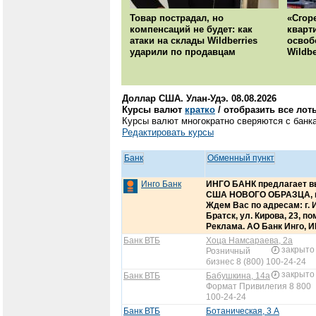
Товар пострадал, но
«Сгор
компенсаций не будет: как
кварт
атаки на склады Wildberries
освоб
ударили по продавцам
Wildbe
Доллар США. Улан-Удэ. 08.08.2026
Курсы валют
кратко
/ отобразить все лот
Курсы валют многократно сверяются с банка
Редактировать курсы
Банк
Обменный пункт
Инго Банк
ИНГО БАНК предлагает в
США НОВОГО ОБРАЗЦА, ю
Ждем Вас по адресам: г. Ир
Братск, ул. Кирова, 23, п
Реклама. АО Банк Инго, И
Банк ВТБ
Хоца Намсараева, 2а
закрыто
Розничный
бизнес 8 (800) 100-24-24
закрыто
Банк ВТБ
Бабушкина, 14а
Формат Привилегия 8 800
100-24-24
Банк ВТБ
Ботаническая, 3 А