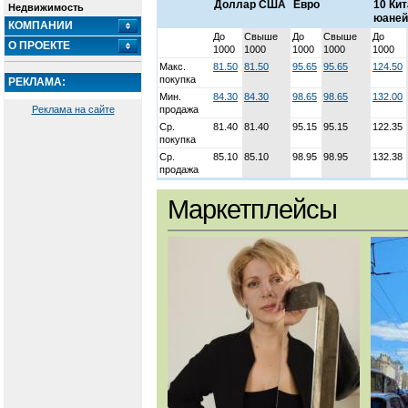
Доллар США
Евро
10 Ки
Недвижимость
юаней
КОМПАНИИ
До
Свыше
До
Свыше
До
О ПРОЕКТЕ
1000
1000
1000
1000
1000
Макс.
81.50
81.50
95.65
95.65
124.50
покупка
РЕКЛАМА:
Мин.
84.30
84.30
98.65
98.65
132.00
Реклама на сайте
продажа
Ср.
81.40
81.40
95.15
95.15
122.35
покупка
Ср.
85.10
85.10
98.95
98.95
132.38
продажа
Маркетплейсы