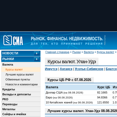
Главная страница
»
Рынки
»
Валюта
»
Курсы валют
НОВОСТИ
РЫНКИ
Курсы валют. Улан-Удэ
Валюта
Иркутск
|
Ангарск
|
Усолье-Сибирское
|
Братск
Курсы валют
Лучшие курсы валют
Обменные пункты
Курсы ЦБ РФ с 07.08.2026
Новости и комментарии
Валюта
Курс ЦБ
Из
Кредиты
Доллар США
82.1665
0.7
(на 08.08.2026)
Вклады и депозиты
Евро
94.8366
0.7
(на 08.08.2026)
РКО
10 Китайских юаней
121.6550
1.0
(на 08.08.2026)
Переводы
Металлы
Лучшие курсы валют. Улан-Удэ 08.08.202
Сейфы и ячейки