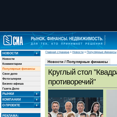
Главная страница
»
Новости
»
Популярные финансы
НОВОСТИ
Новости
Новости / Популярные финансы
Комментарии
Популярные финансы
Круглый стол "Квадр
Свое дело
Фотогалереи
противоречий"
Бизнес-афиша
Газета Дело
РЫНКИ
КОМПАНИИ
О ПРОЕКТЕ
РЕКЛАМА: