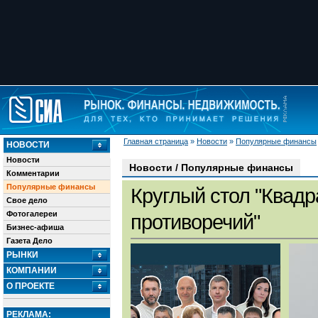
Главная страница
»
Новости
»
Популярные финансы
НОВОСТИ
Новости
Новости / Популярные финансы
Комментарии
Популярные финансы
Круглый стол "Квадр
Свое дело
Фотогалереи
противоречий"
Бизнес-афиша
Газета Дело
РЫНКИ
КОМПАНИИ
О ПРОЕКТЕ
РЕКЛАМА: