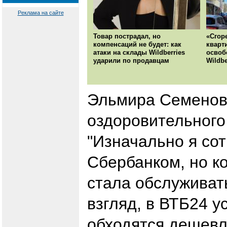
Реклама на сайте
Товар пострадал, но
«Сгор
компенсаций не будет: как
кварт
атаки на склады Wildberries
освоб
ударили по продавцам
Wildbe
Эльмира Семенов
оздоровительного 
"Изначально я со
Сбербанком, но ко
стала обслуживат
взгляд, в ВТБ24 у
обходятся дешевл