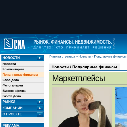
Главная страница
»
Новости
»
Популярные финансы
НОВОСТИ
Новости
Новости / Популярные финансы
Комментарии
Популярные финансы
Маркетплейсы
Свое дело
Фотогалереи
Бизнес-афиша
Газета Дело
РЫНКИ
КОМПАНИИ
О ПРОЕКТЕ
РЕКЛАМА: