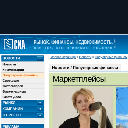
Главная страница
»
Новости
»
Популярные финансы
НОВОСТИ
Новости
Новости / Популярные финансы
Комментарии
Популярные финансы
Маркетплейсы
Свое дело
Фотогалереи
Бизнес-афиша
Газета Дело
РЫНКИ
КОМПАНИИ
О ПРОЕКТЕ
РЕКЛАМА: