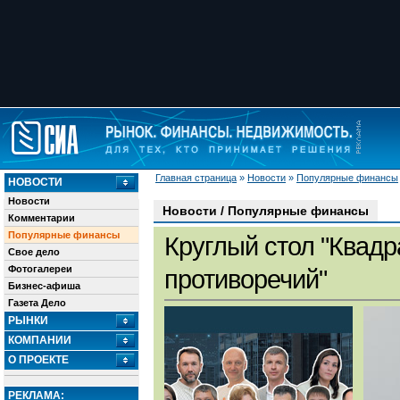
Главная страница
»
Новости
»
Популярные финансы
НОВОСТИ
Новости
Новости / Популярные финансы
Комментарии
Популярные финансы
Круглый стол "Квадр
Свое дело
Фотогалереи
противоречий"
Бизнес-афиша
Газета Дело
РЫНКИ
КОМПАНИИ
О ПРОЕКТЕ
РЕКЛАМА: