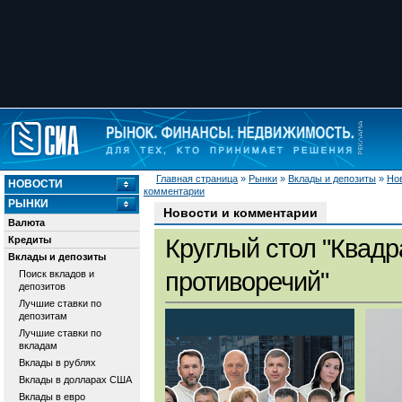
Главная страница
»
Рынки
»
Вклады и депозиты
»
Но
НОВОСТИ
комментарии
РЫНКИ
Новости и комментарии
Валюта
Кредиты
Круглый стол "Квадр
Вклады и депозиты
противоречий"
Поиск вкладов и
депозитов
Лучшие ставки по
депозитам
Лучшие ставки по
вкладам
Вклады в рублях
Вклады в долларах США
Вклады в евро