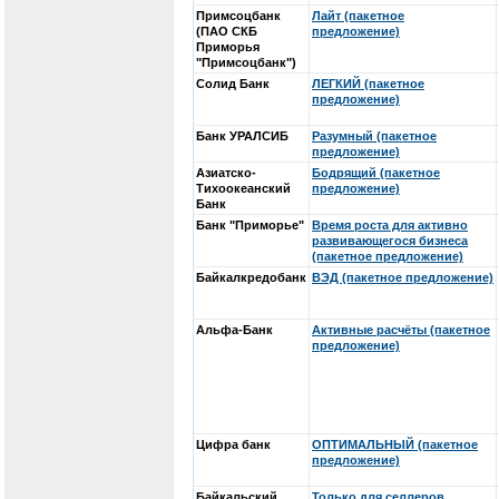
Примсоцбанк
Лайт (пакетное
(ПАО СКБ
предложение)
Приморья
"Примсоцбанк")
Солид Банк
ЛЕГКИЙ (пакетное
предложение)
Банк УРАЛСИБ
Разумный (пакетное
предложение)
Азиатско-
Бодрящий (пакетное
Тихоокеанский
предложение)
Банк
Банк "Приморье"
Время роста для активно
развивающегося бизнеса
(пакетное предложение)
Байкалкредобанк
ВЭД (пакетное предложение)
Альфа-Банк
Активные расчёты (пакетное
предложение)
Цифра банк
ОПТИМАЛЬНЫЙ (пакетное
предложение)
Байкальский
Только для селлеров