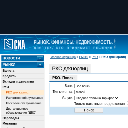
Главная страница
»
Рынки
»
РКО
»
РКО для юрлиц
НОВОСТИ
РЫНКИ
РКО для юрлиц
Валюта
Кредиты
РКО. Поиск:
Вклады и депозиты
Банк:
РКО
Тип клиента:
РКО для юрлиц
Услуги:
Расчетное обслуживание
Кассовое обслуживание
Только пакетные предложения
Дистанционное
обслуживание (ДБО)
Переводы
Металлы