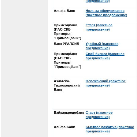
предложение)
Альфа-Банк
Ноль за обслуживание
(пакетное предложение)
Примсоцбанк
Старт (пакетное
(ПАО СКБ
предложение)
Приморья
"Примсоцбанк")
Банк УРАЛСИБ
Удобный (пакетное
предложение)
Примсоцбанк
Свой бизнес (пакетное
(ПАО СКБ
предложение)
Приморья
"Примсоцбанк")
Азиатско-
Освежающий (пакетное
Тихоокеанский
предложение)
Банк
Байкалкредобанк
Старт (пакетное
предложение)
Альфа-Банк
Быстрое развитие (пакетное
предложение)