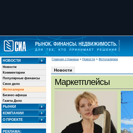
Главная страница
»
Новости
»
Фотогалереи
НОВОСТИ
Новости
Новости
Комментарии
Популярные финансы
Маркетплейсы
Свое дело
Фотогалереи
Бизнес-афиша
Газета Дело
РЫНКИ
КОМПАНИИ
О ПРОЕКТЕ
РЕКЛАМА: