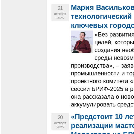
Мария Васильков
21
октября
технологический 
2025
ключевых город
«Без развити
целей, которы
создания нео
среды невозм
производства», – зая
промышленности и тор
проектного комитета 
сессии БРИФ-2025 в р
она рассказала о нов
аккумулировать средс
«Предстоит 10 л
20
октября
реализации масте
2025