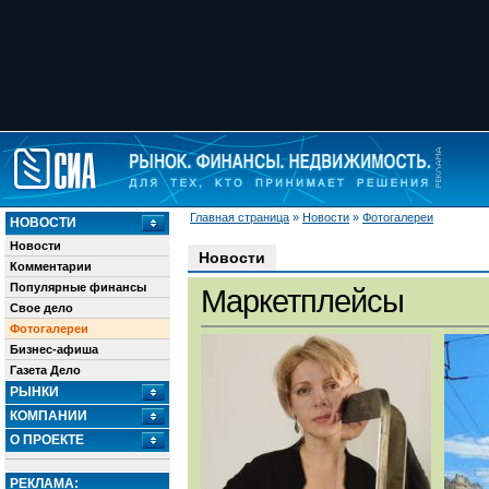
Главная страница
»
Новости
»
Фотогалереи
НОВОСТИ
Новости
Новости
Комментарии
Популярные финансы
Маркетплейсы
Свое дело
Фотогалереи
Бизнес-афиша
Газета Дело
РЫНКИ
КОМПАНИИ
О ПРОЕКТЕ
РЕКЛАМА: