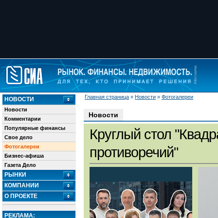
Главная страница
»
Новости
»
Фотогалереи
НОВОСТИ
Новости
Новости
Комментарии
Популярные финансы
Круглый стол "Квадр
Свое дело
Фотогалереи
противоречий"
Бизнес-афиша
Газета Дело
РЫНКИ
КОМПАНИИ
О ПРОЕКТЕ
РЕКЛАМА: