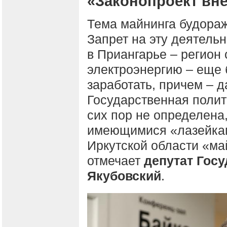
«Законопроект вне
Тема майнинга будораж
Запрет на эту деятельн
в Приангарье – регион
электроэнергию – еще
заработать, причем – д
Государственная полит
сих пор не определена
имеющимися «лазейкам
Иркутской области «май
отмечает
депутат Гос
Якубовский
.