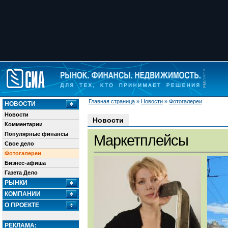
Главная страница
»
Новости
»
Фотогалереи
НОВОСТИ
Новости
Новости
Комментарии
Популярные финансы
Маркетплейсы
Свое дело
Фотогалереи
Бизнес-афиша
Газета Дело
РЫНКИ
КОМПАНИИ
О ПРОЕКТЕ
РЕКЛАМА: