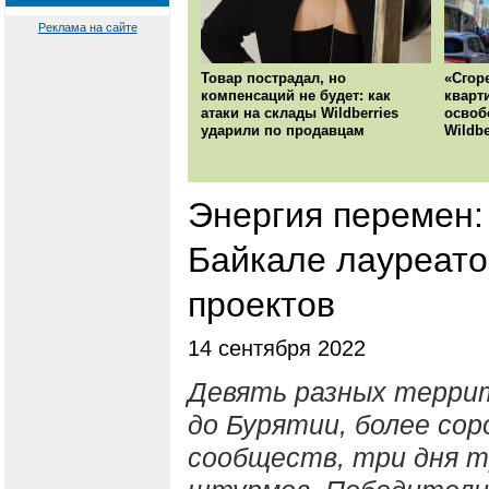
Реклама на сайте
Товар пострадал, но
«Сгор
компенсаций не будет: как
кварт
атаки на склады Wildberries
освоб
ударили по продавцам
Wildbe
Энергия перемен:
Байкале лауреато
проектов
14 сентября 2022
Девять разных терри
до Бурятии, более со
сообществ, три дня т