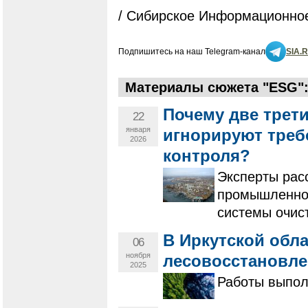
/ Сибирское Информационное
Подпишитесь на наш Telegram-канал
SIA.
Материалы сюжета "ESG"
Почему две трет
22
января
игнорируют треб
2026
контроля?
Эксперты рас
промышленнос
системы очист
В Иркутской обл
06
ноября
лесовосстановле
2025
Работы выпол