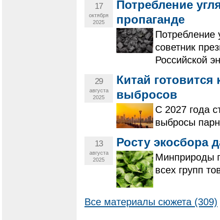
Потребление угля
17
октября
пропаганде
2025
Потребление 
советник пре
Российской эн
Китай готовится
29
августа
выбросов
2025
С 2027 года 
выбросы парн
Росту экосбора 
13
августа
Минприроды п
2025
всех групп то
Все материалы сюжета (309)