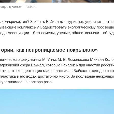
иации в рамках БРИФ'22.
ых микрочастиц? Закрыть Байкал для туристов, увеличить штр
тывающие комплексы? Содействовать экологическому просвеще
 года Ассоциации – бизнесмены, ученые, общественники – обсу
тории, как непроницаемое покрывало»
огического факультета МГУ им. М. В. Ломоносова Михаил Коло
агрязнения озера Байкал, которые начались при участии российс
етил, что концентрация микропластика в Байкале ежегодно расте
пластика в его водах достаточно много. За последние нескольк
 увеличилась в полтора раза.