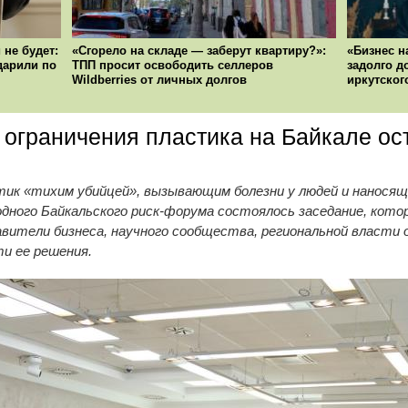
 не будет:
«Сгорело на складе — заберут квартиру?»:
«Бизнес н
ударили по
ТПП просит освободить селлеров
задолго д
Wildberries от личных долгов
иркутског
ограничения пластика на Байкале ост
к «тихим убийцей», вызывающим болезни у людей и наносящи
дного Байкальского риск-форума состоялось заседание, кото
авители бизнеса, научного сообщества, региональной власти 
и ее решения.