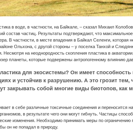
тика в воде, в частности, на Байкале, – сказал Михаил Колобов
ий состав частиц. Результаты подтверждают, что максимальное
ера. В частности, в месте впадения в Байкал Селенги, которая 
районе Ольхона, с другой стороны – у поселка Танхой и Слюдянк
. Несмотря на неоднородность скопления пластика в акватории
 озер планеты, которые подвержены антропогенному влиянию да
пластика для экосистемы? Он имеет способность
иях и устойчив к разрушению. А это грозит тем,
ут закрывать собой многие виды биотопов, как 
ивает в себе различные токсичные соединения и переносится н
ганизмов, в результате чего они могут гибнуть. Частицы спосо
еские изменения. Необходимо принимать меры по ограничению п
бы он не попадал в природу.