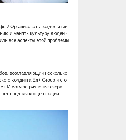
афы? Организовать раздельный
нию и менять культуру людей?
дили все аспекты этой проблемы
бов, возглавляющий несколько
кого холдинга En+ Group и его
т. И хотя загрязнение озера
о лет средняя концентрация