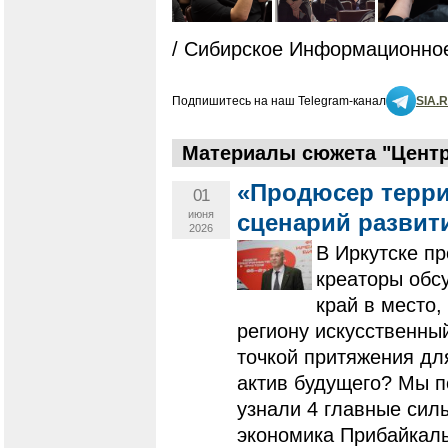
/ Сибирское Информационное
Подпишитесь на наш Telegram-канал
SIA.
Материалы сюжета "Центр
«Продюсер терри
01
июня
сценарий развит
2026
В Иркутске пр
креаторы обс
край в место,
региону искусственны
точкой притяжения дл
актив будущего? Мы п
узнали 4 главные силы
экономика Прибайкаль