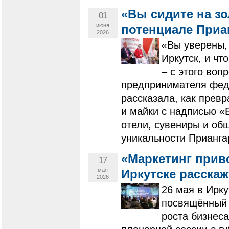
«Вы сидите на з
01
июня
потенциале Приа
2026
«Вы уверены, 
Иркутск, и чт
– с этого воп
предпринимателя фед
рассказала, как прев
и майки с надписью «
отели, сувениры и об
уникальности Прианга
«Маркетинг прив
17
мая
Иркутске расскаж
2026
26 мая в Ирку
посвящённый 
роста бизнес