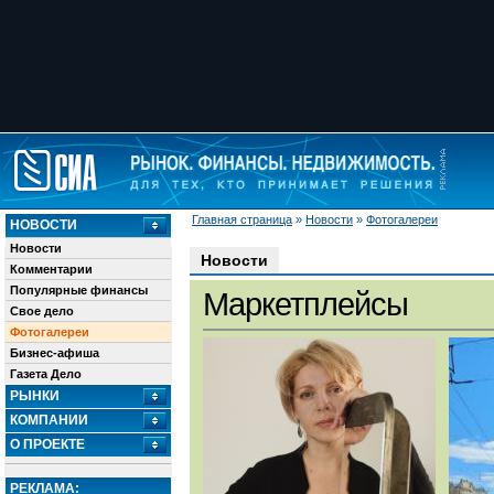
Главная страница
»
Новости
»
Фотогалереи
НОВОСТИ
Новости
Новости
Комментарии
Популярные финансы
Маркетплейсы
Свое дело
Фотогалереи
Бизнес-афиша
Газета Дело
РЫНКИ
КОМПАНИИ
О ПРОЕКТЕ
РЕКЛАМА: