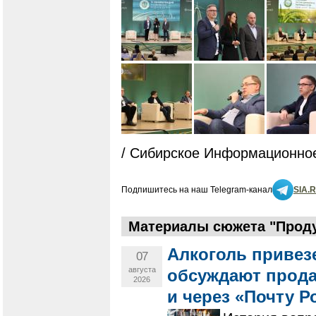
/ Сибирское Информационное
Подпишитесь на наш Telegram-канал
SIA.
Материалы сюжета "Проду
Алкоголь привезе
07
августа
обсуждают прода
2026
и через «Почту Р