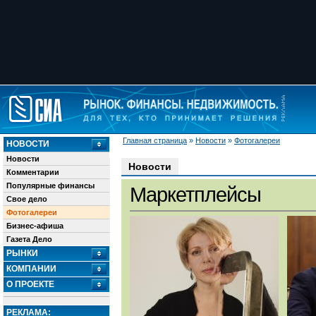
Главная страница
»
Новости
»
Фотогалереи
НОВОСТИ
Новости
Новости
Комментарии
Популярные финансы
Маркетплейсы
Свое дело
Фотогалереи
Бизнес-афиша
Газета Дело
РЫНКИ
КОМПАНИИ
О ПРОЕКТЕ
РЕКЛАМА: