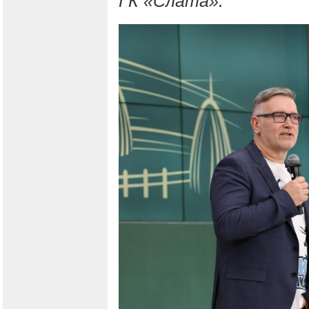
ГК «Слата».