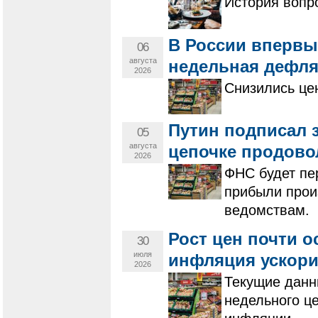
История вопро
В России впервы
06
августа
недельная дефля
2026
Снизились це
Путин подписал з
05
августа
цепочке продово
2026
ФНС будет пе
прибыли прои
ведомствам.
Рост цен почти о
30
июля
инфляция ускор
2026
Текущие данн
недельного це