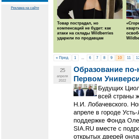
Реклама на сайте
Товар пострадал, но
«Сгор
компенсаций не будет: как
кварт
атаки на склады Wildberries
освоб
ударили по продавцам
Wildbe
« Пред.
1
...
6
7
8
9
10
11
1
Образование по-н
25
апреля
Первом Универси
2022
Будущих Циол
всей страны 
Н.И. Лобачевского. Н
апреле в городе Усть
поддержке Фонда Оле
SIA.RU вместе с подр
открытых дверей онла