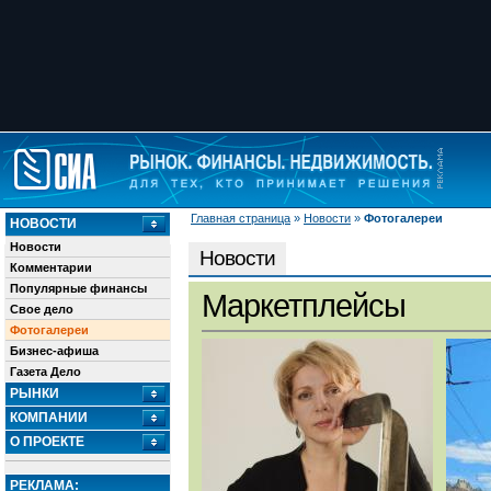
Главная страница
»
Новости
»
Фотогалереи
НОВОСТИ
Новости
Новости
Комментарии
Популярные финансы
Маркетплейсы
Свое дело
Фотогалереи
Бизнес-афиша
Газета Дело
РЫНКИ
КОМПАНИИ
О ПРОЕКТЕ
РЕКЛАМА: