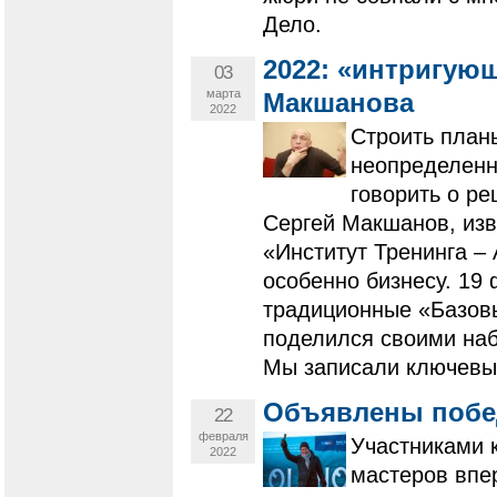
Дело.
2022: «интригую
03
марта
Макшанова
2022
Строить план
неопределенно
говорить о ре
Сергей Макшанов, изв
«Институт Тренинга –
особенно бизнесу. 19 
традиционные «Базовы
поделился своими наб
Мы записали ключевы
Объявлены побед
22
февраля
Участниками 
2022
мастеров впе