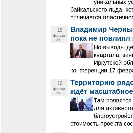
уникальных ус
байкальского льда, ко
отличается пластично
Владимир Черныш
18
февраля
пока не повлиял
2022
Но выводы дел
квартала, за
Иркутской об
конференции 17 февр
Территорию рядо
16
февраля
ждёт масштабное
2022
Там появятся
для активног
благоустройст
стоимость проекта со