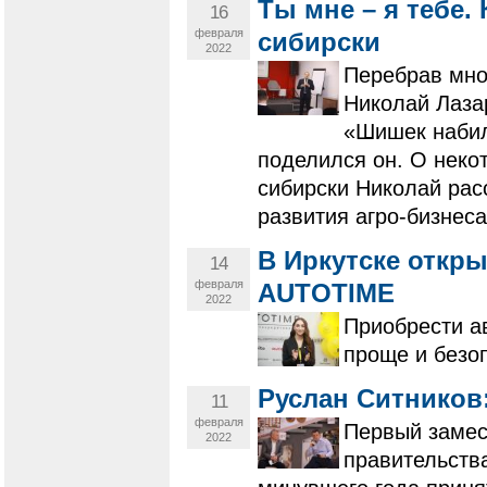
Ты мне – я тебе.
16
февраля
сибирски
2022
Перебрав мно
Николай Лаза
«Шишек набили
поделился он. О неко
сибирски Николай рас
развития агро-бизнеса
В Иркутске откр
14
февраля
AUTOTIME
2022
Приобрести а
проще и безо
Руслан Ситников
11
февраля
Первый замес
2022
правительств