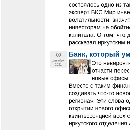
состоялось одно из т
эксперт БКС Мир инве
волатильности, значи
инвесторам не обойти
капитала. О том, что 
рассказал иркутским 
Банк, который у
09
декабря
Это невероятн
2021
отчасти пере
новые офисы 
Вместе с таким финан
создавать что-то ново
региона». Эти слова о
открытии нового офис
квинтэссенцией всех 
иркутского отделения 