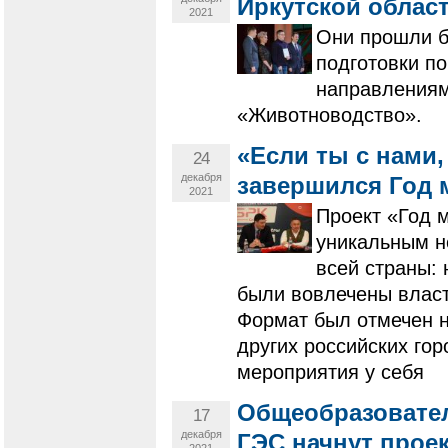
Иркутской облас
2021
Они прошли б
подготовки п
направлениям
«Животноводство».
«Если ты с нами,
24
декабря
завершился Год 
2021
Проект «Год м
уникальным не
всей страны: 
были вовлечены власт
Формат был отмечен н
других российских го
мероприятия у себя
Общеобразовате
17
декабря
ГЭС начнут проек