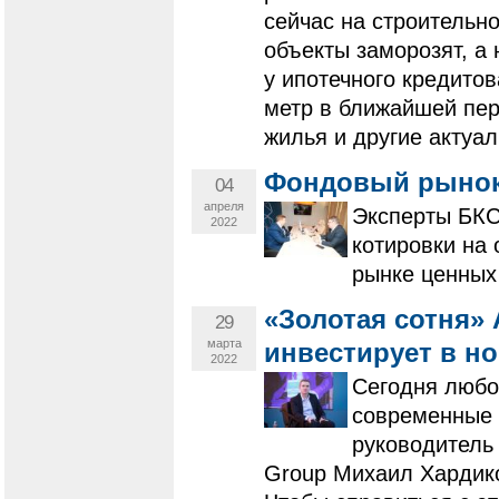
сейчас на строительно
объекты заморозят, а 
у ипотечного кредитов
метр в ближайшей пер
жилья и другие актуа
Фондовый рынок:
04
апреля
Эксперты БКС 
2022
котировки на
рынке ценных
«Золотая сотня» 
29
марта
инвестирует в н
2022
Сегодня любо
современные 
руководитель
Group Михаил Хардико