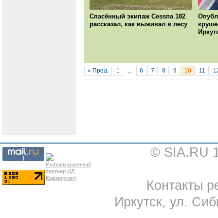
Спасённый экипаж Cessna 182
Опубл
рассказал, как выживал в лесу
круше
Иркут
« Пред.
1
...
6
7
8
9
10
11
1
© SIA.RU 
Контакты ре
Иркутск, ул. Сиб