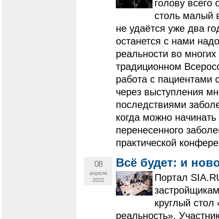
голову всего 
столь малый 
не удаётся уже два го
останется с нами над
реальности во многих 
традиционном Всерос
работа с пациентами 
через выступления мно
последствиями заболе
когда можно начинать
перенесенного заболе
практической конфере
Всё будет: и ново
08
апреля
Портал SIA.R
2022
застройщикам
круглый стол
реальность». Участник