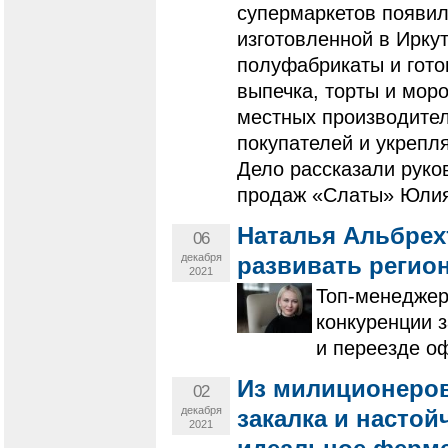
супермаркетов появил
изготовленной в Ирку
полуфабрикаты и гото
выпечка, торты и мор
местных производител
покупателей и укрепл
Дело рассказали руко
продаж «Слаты» Юлия
Наталья Альбрехт
06
декабря
развивать регио
2021
Топ-менеджер
конкуренции 
и переезде о
Из милиционеров
02
декабря
закалка и настой
2021