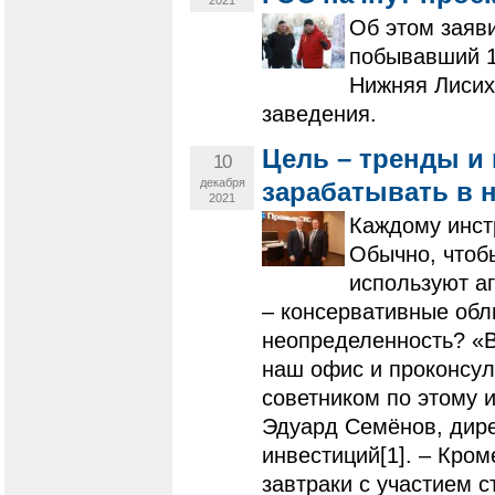
2021
Об этом заяв
побывавший 1
Нижняя Лисих
заведения.
Цель – тренды и
10
декабря
зарабатывать в 
2021
Каждому инст
Обычно, чтоб
используют а
– консервативные обли
неопределенность? «В
наш офис и проконсу
советником по этому 
Эдуард Семёнов, дир
инвестиций[1]. – Кром
завтраки с участием с