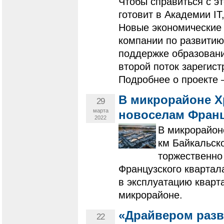
Чтобы справиться с э
готовит в Академии IT
Новые экономические
компании по развитию
поддержке образовани
второй поток зарегис
Подробнее о проекте 
В микрорайоне Х
29
марта
новоселам Франц
2022
В микрорайон
км Байкальско
торжественно
Французского квартал
в эксплуатацию кварт
микрорайоне.
«Драйвером разв
22