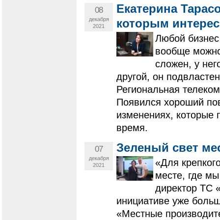
Екатерина Тарас
08
декабря
которым интерес
2021
Любой бизнес
вообще можно
сложен, у нег
другой, он подвласте
Региональная телеком
Появился хороший пов
изменениях, которые 
время.
Зеленый свет м
07
декабря
«Для крепкого
2021
месте, где м
директор ТС 
инициативе уже больш
«Местные производите