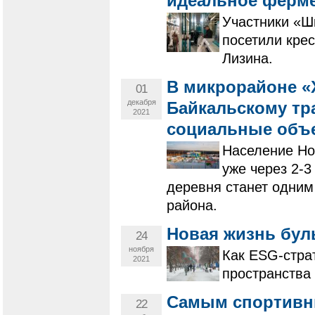
идеальное ферме
Участники «Ш
посетили кре
Лизина.
В микрорайоне «
01
декабря
Байкальскому тр
2021
социальные объ
Население Но
уже через 2-3
деревня станет одним
района.
Новая жизнь бул
24
ноября
Как ESG-стра
2021
пространства
Самым спортивны
22