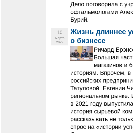
Дело поговорила с уч
офтальмологами Алек
Бурий.
Жизнь длиннее у
10
марта
о бизнесе
2022
Ричард Брэнс
Большая част
магазинов и 
историям. Впрочем, в
российских предприни
Татуловой, Евгении Ч
региональном рынке: 
в 2021 году выпустил
история сырьевой ком
рассказывать не тольк
спрос на «истории ус