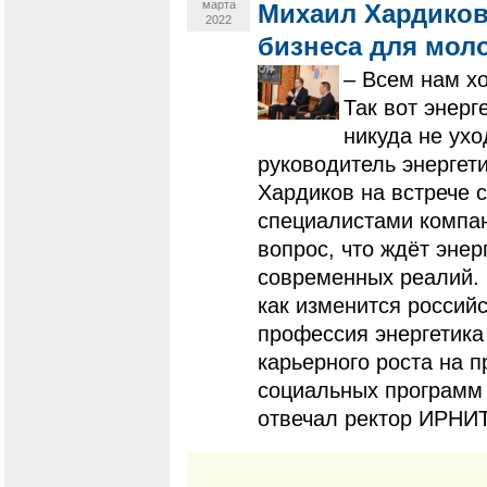
марта
Михаил Хардиков
2022
бизнеса для мол
– Всем нам хо
Так вот энерг
никуда не ухо
руководитель энергет
Хардиков на встрече
специалистами компан
вопрос, что ждёт энер
современных реалий. 
как изменится россий
профессия энергетика 
карьерного роста на п
социальных программ 
отвечал ректор ИРНИ