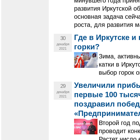
минувшего года приня
развития Иркутской об
основная задача сейч
роста, для развития 
Где в Иркутске и
30
декабря
горки?
2021
Зима, активн
катки в Иркут
выбор горок о
Увеличили прибы
29
декабря
первые 100 тыся
2021
поздравил побед
«Предпринимател
Второй год п
проводит кон
Растет число 