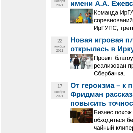
ноября
имени А.А. Ежевс
2021
Команда ИрГА
соревнований
ИрГУПС, трет
Новая игровая п
22
ноября
открылась в Ирк
2021
Проект благо
реализован п
Сбербанка.
От героизма – к
17
ноября
Фридман рассказ
2021
повысить точнос
Бизнес похож
обходиться бе
чайный клипе