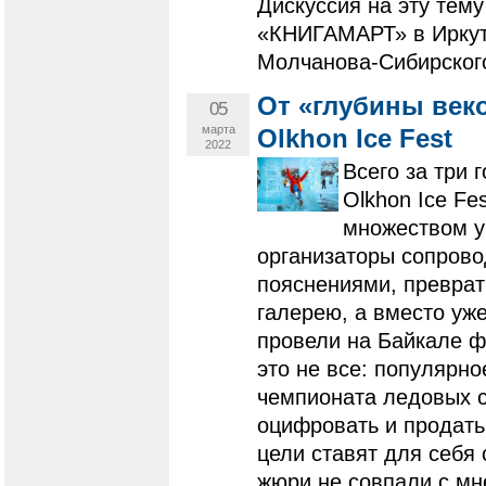
Дискуссия на эту тем
«КНИГАМАРТ» в Иркутс
Молчанова-Сибирског
От «глубины веко
05
марта
Olkhon Ice Fest
2022
Всего за три 
Olkhon Ice F
множеством уч
организаторы сопрово
пояснениями, превра
галерею, а вместо уж
провели на Байкале ф
это не все: популярн
чемпионата ледовых с
оцифровать и продать
цели ставят для себя 
жюри не совпали с мн