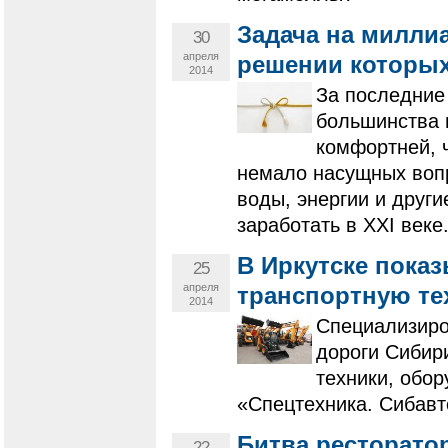
Задача на миллиа
30
апреля
решении которых
2014
За последние
большинства 
комфортней, 
немало насущных воп
воды, энергии и друг
заработать в XXI веке
В Иркутске пока
25
апреля
транспортную те
2014
Специализиро
дороги Сибир
техники, обо
«Спецтехника. Сибавт
Битва ресторатор
22