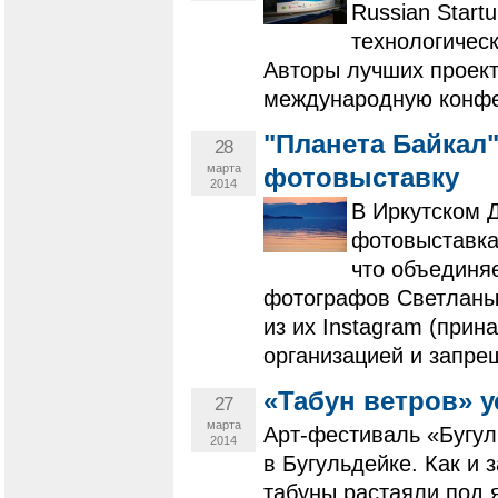
Russian Start
технологичес
Авторы лучших проект
международную конфер
"Планета Байкал
28
марта
фотовыставку
2014
В Иркутском 
фотовыставка
что объединя
фотографов Светланы 
из их Instagram (при
организацией и запре
«Табун ветров» 
27
марта
Арт-фестиваль «Бугул
2014
в Бугульдейке. Как и
табуны растаяли под 