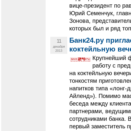
вице-президент по ра
Юрий Семенчук, глав
Зонова, представител
которых был и ряд топ
Банк24.ру пригл
11
декабря
коктейльную веч
2013
Крупнейший ф
работу с пре
на коктейльную вечер
тонкостям приготовле
напитков типа «лонг-д
Айленд»). Помимо мас
беседа между клиент
партнерами, ведущим
сотрудниками банка. В
первый заместитель п