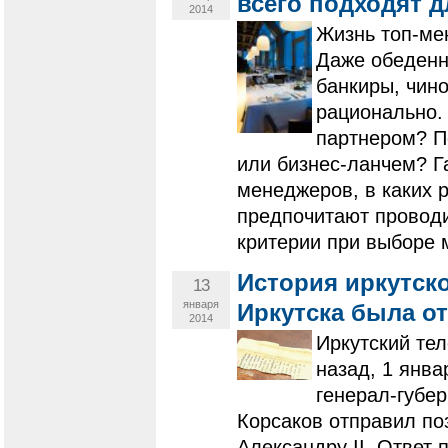
всего подходят 
2014
Жизнь топ-ме
Даже обеденн
банкиры, чино
рационально.
партнером? П
или бизнес-ланчем? Га
менеджеров, в каких 
предпочитают проводи
критерии при выборе 
История иркутско
13
января
Иркутска была о
2014
Иркутский те
назад, 1 янв
генерал-губе
Корсаков отправил по
Александру II. Ответ