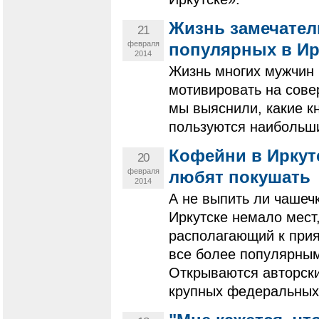
Жизнь замечател
21
февраля
популярных в Ир
2014
Жизнь многих мужчин 
мотивировать на сове
мы выяснили, какие к
пользуются наибольши
Кофейни в Иркут
20
февраля
любят покушать
2014
А не выпить ли чашеч
Иркутске немало мест
располагающий к прия
все более популярным
Открываются авторски
крупных федеральных 