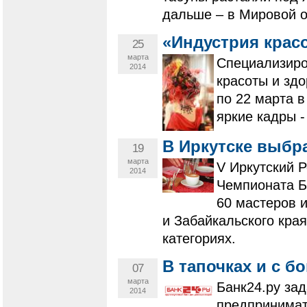
дальше – в Мировой о
«Индустрия крас
25
марта
Специализиро
2014
красоты и зд
по 22 марта 
яркие кадры 
В Иркутске выбр
19
марта
V Иркутский 
2014
Чемпионата Б
60 мастеров и
и Забайкальского края
категориях.
В тапочках и с б
07
марта
Банк24.ру за
2014
предпринима