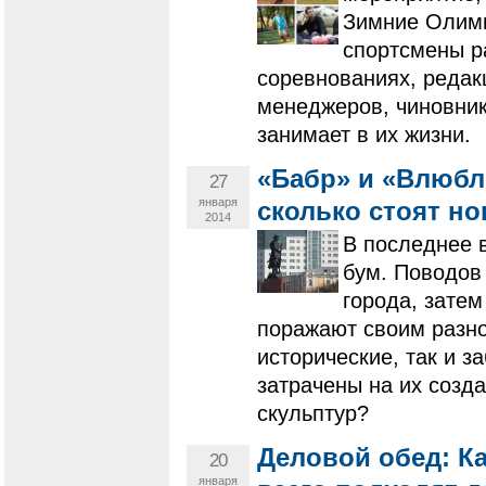
Зимние Олимп
спортсмены р
соревнованиях, редак
менеджеров, чиновник
занимает в их жизни.
«Бабр» и «Влюбл
27
января
сколько стоят н
2014
В последнее 
бум. Поводов
города, затем
поражают своим разно
исторические, так и з
затрачены на их созд
скульптур?
Деловой обед: К
20
января