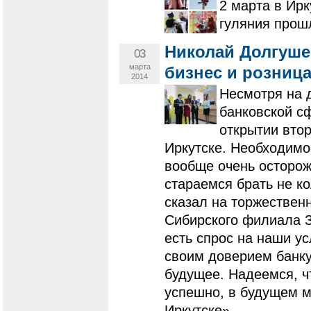
2 марта в Ир
гуляния прош
Николай Долгуше
03
марта
бизнес и розница
2014
Несмотря на 
банковской с
открытии втор
Иркутске. Необходимо
вообще очень осторож
стараемся брать не ко
сказал на торжествен
Сибирского филиала 
есть спрос на наши ус
своим доверием банку
будущее. Надеемся, ч
успешно, в будущем м
Иркутске».