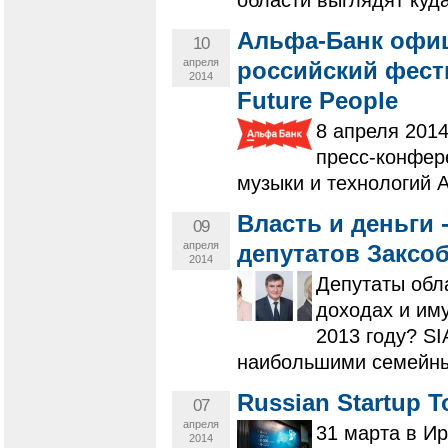
области выглядят куда
Альфа-Банк офи
10
апреля
российский фест
2014
Future People
8 апреля 2014
пресс-конфер
музыки и технологий Al
Власть и деньги 
09
апреля
депутатов Заксо
2014
Депутаты обл
доходах и им
2013 году? SI
наибольшими семейн
Russian Startup T
07
апреля
31 марта в Ир
2014