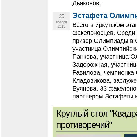
Дьяконов.
Эстафета Олимпи
25
ноября
Всего в иркутском эт
2013
факелоносцев. Среди 
призер Олимпиады в С
участница Олимпийски
Панкова, участница О
Задорожная, участниц
Равилова, чемпионка
Кладовикова, заслуже
Буянова. 33 факелон
партнером Эстафеты к
Круглый стол "Квадр
противоречий"