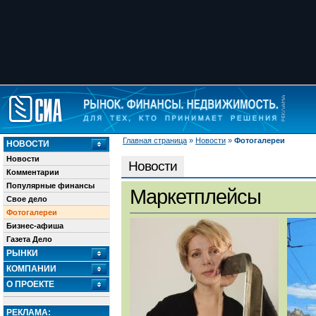
Главная страница
»
Новости
»
Фотогалереи
НОВОСТИ
Новости
Новости
Комментарии
Популярные финансы
Маркетплейсы
Свое дело
Фотогалереи
Бизнес-афиша
Газета Дело
РЫНКИ
КОМПАНИИ
О ПРОЕКТЕ
РЕКЛАМА: