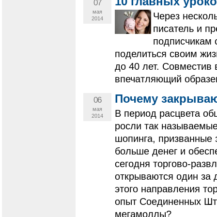
10 главных урок
07
мая
Через несколь
2014
писатель и п
подписчикам с
поделиться своим жиз
до 40 лет. Совместив
впечатляющий образе
Почему закрыва
06
мая
В период расцвета об
2014
росли так называемые
шопинга, призванные 
больше денег и обесп
сегодня торгово-разв
открываются один за 
этого направления то
опыт Соединенных Шт
мегамоллы?