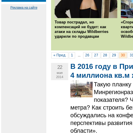
Реклама на сайте
Товар пострадал, но
«Сгор
компенсаций не будет: как
кварт
атаки на склады Wildberries
освоб
ударили по продавцам
Wildbe
« Пред.
1
...
26
27
28
29
30
3
В 2016 году в П
22
мая
4 миллиона кв.м
2014
Такую планку
Минрегионраз
показателя? Ч
метра? Как строить бе
обсуждались на конф
перспективы развития
области».