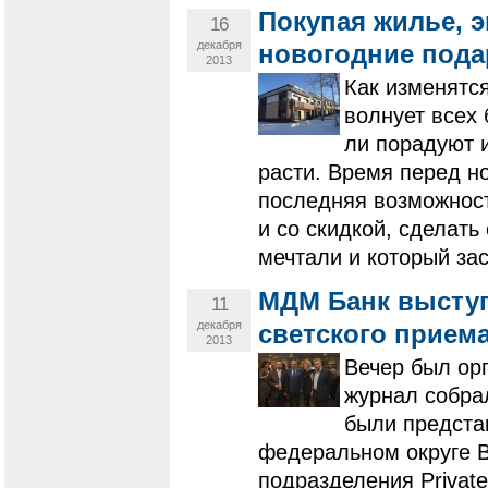
Покупая жилье, 
16
декабря
новогодние пода
2013
Как изменятся
волнует всех 
ли порадуют и
расти. Время перед н
последняя возможност
и со скидкой, сделать
мечтали и который за
МДМ Банк высту
11
декабря
светского прием
2013
Вечер был ор
журнал собрал
были предста
федеральном округе В
подразделения Privat