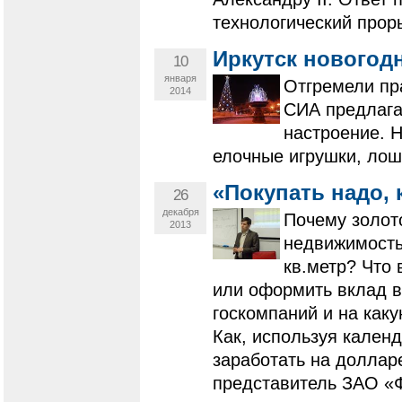
технологический прор
Иркутск новогод
10
января
Отгремели пр
2014
СИА предлага
настроение. 
елочные игрушки, лоша
«Покупать надо, 
26
декабря
Почему золото
2013
недвижимость 
кв.метр? Что 
или оформить вклад в
госкомпаний и на как
Как, используя кален
заработать на доллар
представитель ЗАО «