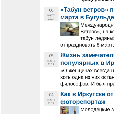
«Табун ветров» 
06
марта
марта в Бугульд
2014
Международны
Ветров», на 
табун ледяны
отпраздновать 8 март
Жизнь замечател
05
марта
популярных в Ир
2014
«О женщинах всегда на
хоть одна из них оста
философов. И был пра
Как в Иркутске о
04
марта
фоторепортаж
2014
Молодецкие з