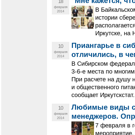
"Мне кажется, чт
18
февраля
В Байкальско
2014
истории сбере
располагаетс
Иркутске, на 
Приангарье в си
10
февраля
отличились, в че
2014
В Сибирском федераль
3-6-е места по многим
При расчете на душу 
и общественного питан
сообщает Иркутскстат.
Любимые виды сп
10
февраля
менеджеров. Оп
2014
7 февраля в 
мероприятие, 