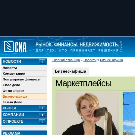
Главная страница
»
Новости
»
Бизнес-афиша
НОВОСТИ
Новости
Бизнес-афиша
Комментарии
Популярные финансы
Маркетплейсы
Свое дело
Фотогалереи
Бизнес-афиша
Газета Дело
РЫНКИ
КОМПАНИИ
О ПРОЕКТЕ
РЕКЛАМА: