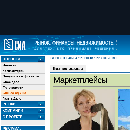
Главная страница
»
Новости
»
Бизнес-афиша
НОВОСТИ
Новости
Бизнес-афиша
Комментарии
Популярные финансы
Маркетплейсы
Свое дело
Фотогалереи
Бизнес-афиша
Газета Дело
РЫНКИ
КОМПАНИИ
О ПРОЕКТЕ
РЕКЛАМА: