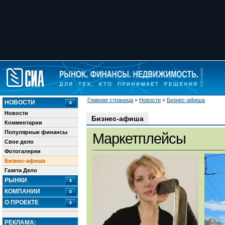
Главная страница
»
Новости
»
Бизнес-афиша
НОВОСТИ
Новости
Бизнес-афиша
Комментарии
Популярные финансы
Маркетплейсы
Свое дело
Фотогалереи
Бизнес-афиша
Газета Дело
РЫНКИ
КОМПАНИИ
О ПРОЕКТЕ
РЕКЛАМА: