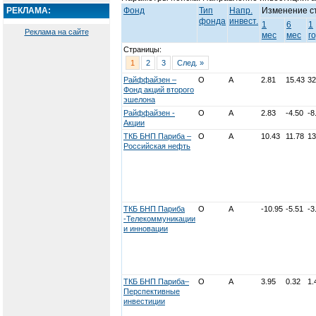
РЕКЛАМА:
Фонд
Тип
Напр.
Изменение с
фонда
инвест.
1
6
1
Реклама на сайте
мес
мес
г
Страницы:
1
2
3
След. »
Райффайзен –
О
А
2.81
15.43
32
Фонд акций второго
эшелона
Райффайзен -
О
А
2.83
-4.50
-8
Акции
ТКБ БНП Париба –
О
А
10.43
11.78
13
Российская нефть
ТКБ БНП Париба
О
А
-10.95
-5.51
-3
-Телекоммуникации
и инновации
ТКБ БНП Париба–
О
А
3.95
0.32
1.
Перспективные
инвестиции