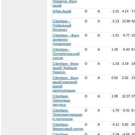
Премиум. Фонд
акций
ИДжи Акций
О
А
-1.21
4.13
7.
Сбербанк –
О
А
-2.13
12.90
42
Глобальный
Интернет
Сбербанк – Фонд
О
А
-1.51
-0.77
12
активного
управления
Сбербанк -
О
А
1.35
-5.43
8.
Потребительский
сектор
Сбербанк - Фонд
О
А
-1.33
3.19
14
акций "Добрыня
Никитич
Сбербанк - Фонд
О
А
0.02
2.02
13
акций компаний
малой
капитализации
Сбербанк-
О
А
1.08
12.37
27
Природные
ресурсы
Сбербанк-
О
А
-1.70
-0.31
9.
Телекоммуникации
и технологии
Сбербанк-
О
А
-4.12
5.92
25
Финансовый сектор
Сбербанк-
О
А
-2.24
-4.56
10