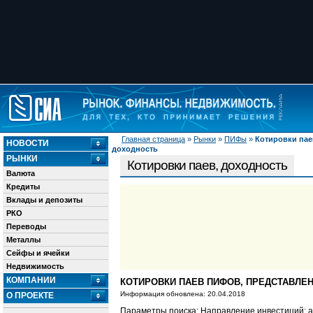
Главная страница
»
Рынки
»
ПИФы
»
Котировки пае
НОВОСТИ
доходность
РЫНКИ
Котировки паев, доходность
Валюта
Кредиты
Вклады и депозиты
РКО
Переводы
Металлы
Сейфы и ячейки
Недвижимость
КОМПАНИИ
КОТИРОВКИ ПАЕВ ПИФОВ, ПРЕДСТАВЛЕН
Информация обновлена: 20.04.2018
О ПРОЕКТЕ
Параметры поиска: Направление инвестиций: а