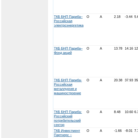
ТКБ БНП Париба–
О
А
2.18
-3.44
5.
Российская
электроэнергетика
ТКБ БНП Париба–
О
А
13.78
14.16
12
Фонд акций
ТКБ БНП Париба-
О
А
20.38
37.93
35
Российская
металлургия и
машиностроение
ТКБ БНП Париба-
О
А
8.48
10.60
6.
Российский
потребительский
сектор
ТКБ Инвестмент
О
А
-1.66
-8.01
7.
Партнерс –