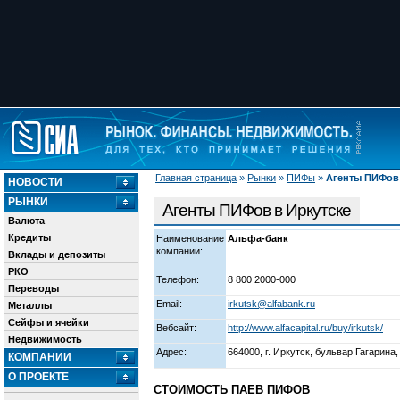
Главная страница
»
Рынки
»
ПИФы
»
Агенты ПИФов 
НОВОСТИ
РЫНКИ
Агенты ПИФов в Иркутске
Валюта
Кредиты
Наименование
Альфа-банк
компании:
Вклады и депозиты
РКО
Телефон:
8 800 2000-000
Переводы
Email:
irkutsk@alfabank.ru
Металлы
Сейфы и ячейки
Вебсайт:
http://www.alfacapital.ru/buy/irkutsk/
Недвижимость
Адрес:
664000, г. Иркутск, бульвар Гагарина, 
КОМПАНИИ
О ПРОЕКТЕ
СТОИМОСТЬ ПАЕВ ПИФОВ