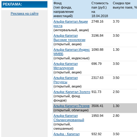
Фонд
Стоимость
Скидка при
РЕКЛАМА:
(тип фонда,
пая
(руб.)
выкупе паев, 
направление
на
Реклама на сайте
инвестиций)
18.04.2018
Альфа-Капитал Акции
2748.16
3.70
роста
(интервальный, акции)
Альфа-Капитал
3196.84
3.50
Высокие технологии
(открытый, акции)
Альфа-Капитал Индекс
1090.88
1.30
ММВБ
(открытый, индексные)
Альфа-Капитал
696.79
3.50
Металлургия
(открытый, акции)
Альфа-Капитал
2317.63
3.50
Ресурсы
(открытый, акции)
Альфа–Капитал Золото
911.73
2.50
(открытый, фонд
фондов)
Альфа-Капитал Резерв
3506.41
1.30
(открытый, облигации)
Альфа-Капитал
1950.94
2.80
Сбалансированный
(открытый,
смешанные)
Альфа - Капитал
932.92
3.50