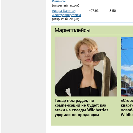
Финансы
(открытый, акции)
Альфа-Капитал
407.91
3.50
Электроэнергетика
(открытый, акции)
Маркетплейсы
Товар пострадал, но
«Сгор
компенсаций не будет: как
кварт
атаки на склады Wildberries
освоб
ударили по продавцам
Wildbe