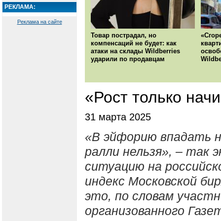
РЕКЛАМА:
Реклама на сайте
Товар пострадал, но
«Сгор
компенсаций не будет: как
кварт
атаки на склады Wildberries
освоб
ударили по продавцам
Wildbe
«Рост только нач
31 марта 2025
«В эйфорию впадать н
ралли нельзя», – так
ситуацию на российск
индекс Московской бир
это, по словам участн
организованного Газет