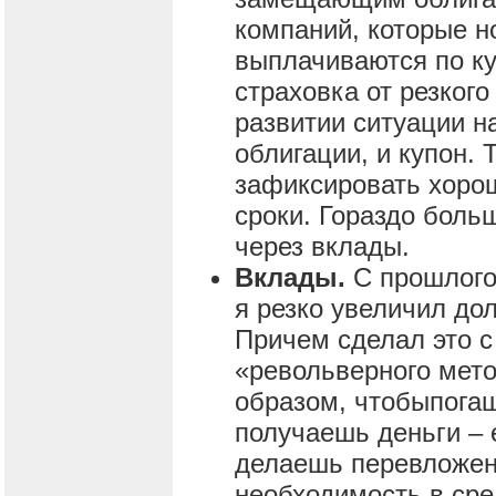
компаний, которые н
выплачиваются по ку
страховка от резког
развитии ситуации на
облигации, и купон.
зафиксировать хоро
сроки. Гораздо боль
через вклады.
Вклады.
С прошлого
я резко увеличил до
Причем сделал это 
«револьверного мето
образом, чтобыпога
получаешь деньги – е
делаешь перевложен
необходимость в сре