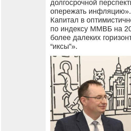
долгосрочной перспект
опережать инфляцию».
Капитал в оптимистич
по индексу ММВБ на 20
более далеких горизонт
“иксы”».