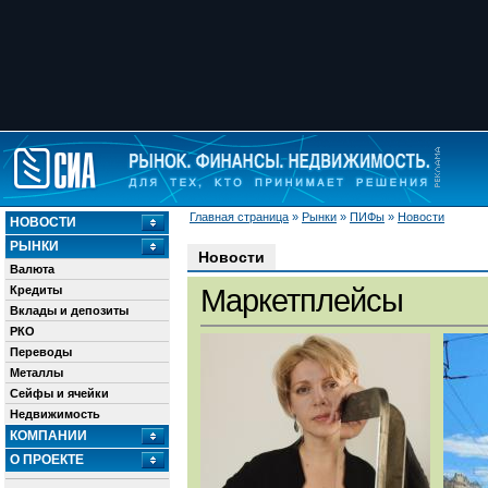
Главная страница
»
Рынки
»
ПИФы
»
Новости
НОВОСТИ
РЫНКИ
Новости
Валюта
Кредиты
Маркетплейсы
Вклады и депозиты
РКО
Переводы
Металлы
Сейфы и ячейки
Недвижимость
КОМПАНИИ
О ПРОЕКТЕ