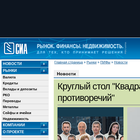
Главная страница
»
Рынки
»
ПИФы
»
Новости
НОВОСТИ
РЫНКИ
Новости
Валюта
Кредиты
Круглый стол "Квадр
Вклады и депозиты
противоречий"
РКО
Переводы
Металлы
Сейфы и ячейки
Недвижимость
КОМПАНИИ
О ПРОЕКТЕ