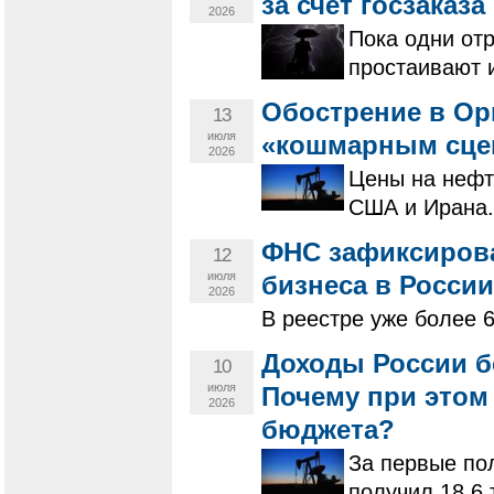
за счёт госзаказа
2026
Пока одни от
простаивают и
Обострение в Ор
13
июля
«кошмарным сце
2026
Цены на нефть
США и Ирана.
ФНС зафиксирова
12
июля
бизнеса в России
2026
В реестре уже более 
Доходы России б
10
июля
Почему при этом
2026
бюджета?
За первые по
получил 18,6 