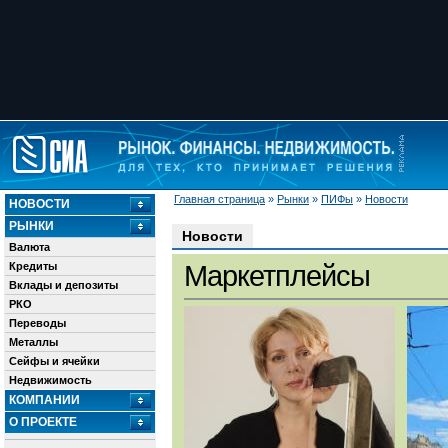
Главная страница
»
Рынки
»
ПИФы
»
Новости
НОВОСТИ
РЫНКИ
Новости
Валюта
Кредиты
Маркетплейсы
Вклады и депозиты
РКО
Переводы
Металлы
Сейфы и ячейки
Недвижимость
КОМПАНИИ
О ПРОЕКТЕ