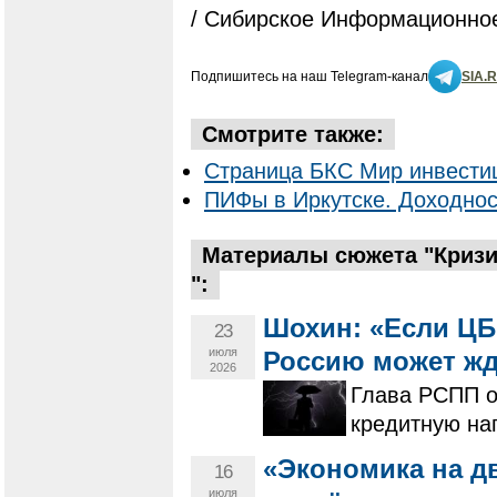
/ Сибирское Информационное
Подпишитесь на наш Telegram-канал
SIA.
Смотрите также:
Страница БКС Мир инвестиц
ПИФы в Иркутске. Доходнос
Материалы сюжета "Кризис
":
Шохин: «Если ЦБ 
23
июля
Россию может жд
2026
Глава РСПП о
кредитную наг
«Экономика на дв
16
июля