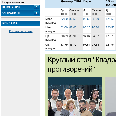
Доллар США
Евро
10 Ки
Недвижимость
юаней
КОМПАНИИ
До
Свыше
До
Свыше
До
О ПРОЕКТЕ
1000
1000
1000
1000
1000
Макс.
82.50
82.50
95.60
95.60
124.50
покупка
РЕКЛАМА:
Мин.
82.00
82.00
96.20
96.20
123.50
Реклама на сайте
продажа
Ср.
80.89
80.91
94.04
94.07
121.70
покупка
Ср.
83.79
83.77
97.54
97.54
127.94
продажа
Круглый стол "Квадр
противоречий"