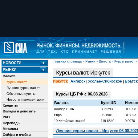
Главная страница
»
Рынки
»
Валюта
»
Курсы валют
НОВОСТИ
РЫНКИ
Курсы валют. Иркутск
Валюта
Иркутск
|
Ангарск
|
Усолье-Сибирское
|
Братск
Курсы валют
Лучшие курсы валют
Обменные пункты
Курсы ЦБ РФ с 06.08.2026
Новости и комментарии
Валюта
Курс ЦБ
Измен
Кредиты
Доллар США
80.9293
-0.1998
Вклады и депозиты
Евро
93.1901
-0.3923
РКО
10 Китайских юаней
119.6840
0.0070
Переводы
Металлы
Лучшие курсы валют . Иркутск 06.08.202
Сейфы и ячейки