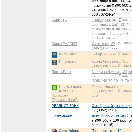
Физ. лица 8 800 100-24-
привилегия 8 800 500-2
24, малый бизнес и ИП 
800 707-24-24
закр
Банк ВТБ
Свердлова, 36
Физ. лица 8 800 100-24-
привилегия 8 800 500-2
24, малый бизнес и ИП 
800 707-24-24
закр
Банк УРАЛСИБ
Советская, 27
(3952)43-40-66
закр
Инго Банк
5-й Армии, 2А
Инго Банк
Карла Либкнехта, 99а
закр
(3952) 640-044
Ланта-Банк
Гагарина бульвар, 38, п
закр
79
(3952) 48-70-50, 48-70-
Примсоцбанк
Уткина Иосифа, 24
закр
(ПАО СКБ
+7 (3952) 500-
Приморья
355
"Примсоцбанк")
РЕАЛИСТ БАНК
Октябрьской революции
+7 (3952) 258-800
Совкомбанк
Декабрьских Событий, 
8-800-100-7-100 (звоно
бесплатный)
Совкомбанк
Пролетарская, 12