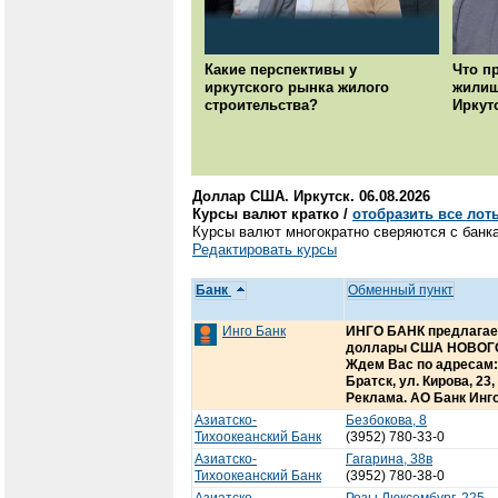
Какие перспективы у
Что п
иркутского рынка жилого
жилищ
строительства?
Иркут
Доллар США. Иркутск. 06.08.2026
Курсы валют кратко /
отобразить все лот
Курсы валют многократно сверяются с банка
Редактировать курсы
Банк
Обменный пункт
Инго Банк
ИНГО БАНК предлагает
доллары США НОВОГО 
Ждем Вас по адресам: г.
Братск, ул. Кирова, 23
Реклама. АО Банк Инго
Азиатско-
Безбокова, 8
Тихоокеанский Банк
(3952) 780-33-0
Азиатско-
Гагарина, 38в
Тихоокеанский Банк
(3952) 780-38-0