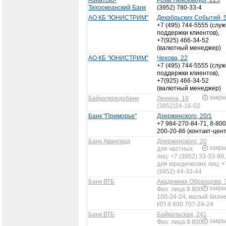
Азиатско-
Розы Люксембург, 225
Тихоокеанский Банк
(3952) 780-33-4
АО КБ "ЮНИСТРИМ"
Декабрьских Событий, 
+7 (495) 744-5555 (слу
поддержки клиентов),
+7(925) 466-34-52
(валютный менеджер)
АО КБ "ЮНИСТРИМ"
Чехова, 22
+7 (495) 744-5555 (слу
поддержки клиентов),
+7(925) 466-34-52
(валютный менеджер)
закр
Байкалкредобанк
Ленина, 18
(3952)24-16-02
Банк "Приморье"
Дзержинского, 20/1
+7 984-270-84-71, 8-800
200-20-86 (контакт-цен
Банк Авангард
Дзержинского, 20
закр
для частных
лиц: +7 (3952) 33-33-99,
для юридических лиц: +
(3952) 44-33-44
Банк ВТБ
Академика Образцова, 
закр
Физ. лица 8 800
100-24-24, малый бизне
ИП 8 800 707-24-24
Банк ВТБ
Байкальская, 241
закр
Физ. лица 8 800