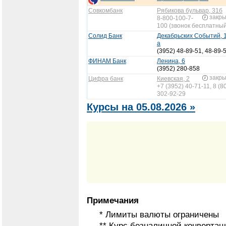
Совкомбанк
Рябикова бульвар, 31б
закр
8-800-100-7-
100 (звонок бесплатный
Солид Банк
Декабрьских Событий, 
а
(3952) 48-89-51, 48-89-
ФИНАМ Банк
Ленина, 6
(3952) 280-858
закр
Цифра банк
Киевская, 2
+7 (3952) 40-71-11, 8 (8
302-92-29
Курсы на 05.08.2026 »
Примечания
* Лимиты валюты ограничены
** Курс безналичной конвертац