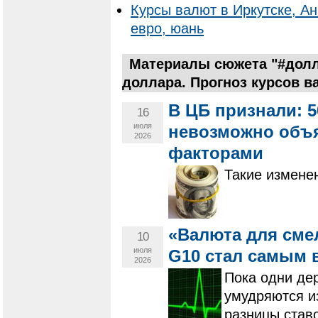
Курсы валют в Иркутске, Ан
евро, юань
Материалы сюжета "#долл
доллара. Прогноз курсов в
В ЦБ признали: 
16
июля
невозможно объ
2026
факторами
Такие измене
«Валюта для сме
10
июля
G10 стал самым 
2026
Пока одни дер
умудряются и
разницы ставо