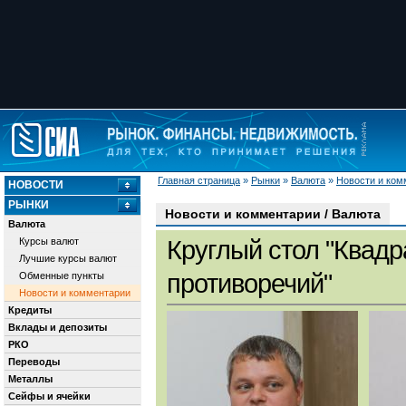
Главная страница
»
Рынки
»
Валюта
»
Новости и ком
НОВОСТИ
РЫНКИ
Новости и комментарии / Валюта
Валюта
Курсы валют
Круглый стол "Квадр
Лучшие курсы валют
противоречий"
Обменные пункты
Новости и комментарии
Кредиты
Вклады и депозиты
РКО
Переводы
Металлы
Сейфы и ячейки