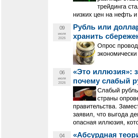
трейдинга ст
низких цен на нефть 
Рубль или долла
09
июля
хранить сбереже
2026
Опрос провод
экономически 
«Это иллюзия»: 
06
июля
почему слабый р
2026
Слабый рубль
страны опров
правительства. Замес
заявил, что выгода д
опасная иллюзия, кот
«Абсурдная теор
04