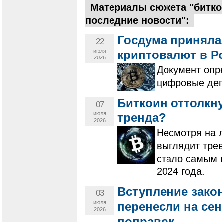
Материалы сюжета "битко
последние новости":
Госдума приняла
22
июля
криптовалют в Р
2026
Документ опр
цифровые деп
Биткоин оттолкну
07
июля
тренда?
2026
Несмотря на 
выглядит трев
стало самым 
2024 года.
Вступление зако
03
июля
перенесли на се
2026
поправок