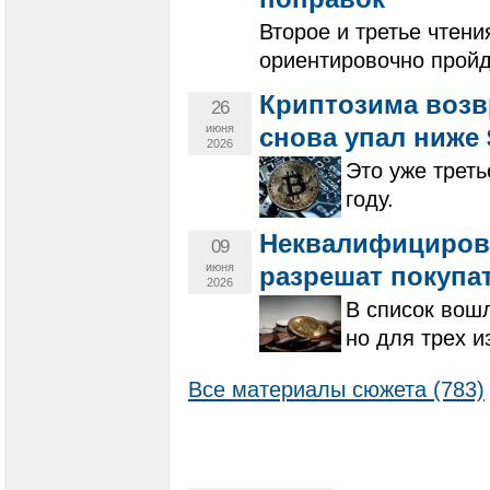
Второе и третье чтени
ориентировочно пройд
Криптозима возв
26
июня
снова упал ниже 
2026
Это уже треть
году.
Неквалифициров
09
июня
разрешат покупа
2026
В список вошл
но для трех и
Все материалы сюжета (783)