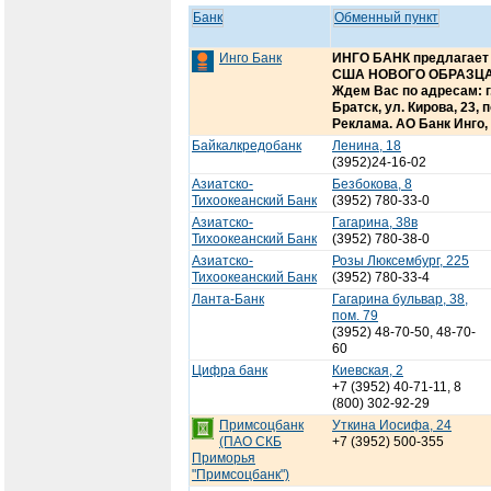
Банк
Обменный пункт
Инго Банк
ИНГО БАНК предлагает 
США НОВОГО ОБРАЗЦА, 
Ждем Вас по адресам: г. 
Братск, ул. Кирова, 23,
Реклама. АО Банк Инго,
Байкалкредобанк
Ленина, 18
(3952)24-16-02
Азиатско-
Безбокова, 8
Тихоокеанский Банк
(3952) 780-33-0
Азиатско-
Гагарина, 38в
Тихоокеанский Банк
(3952) 780-38-0
Азиатско-
Розы Люксембург, 225
Тихоокеанский Банк
(3952) 780-33-4
Ланта-Банк
Гагарина бульвар, 38,
пом. 79
(3952) 48-70-50, 48-70-
60
Цифра банк
Киевская, 2
+7 (3952) 40-71-11, 8
(800) 302-92-29
Примсоцбанк
Уткина Иосифа, 24
(ПАО СКБ
+7 (3952) 500-355
Приморья
"Примсоцбанк")