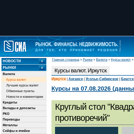
Главная страница
»
Рынки
»
Валюта
»
Курсы валют
НОВОСТИ
РЫНКИ
Курсы валют. Иркутск
Валюта
Иркутск
|
Ангарск
|
Усолье-Сибирское
|
Братск
Курсы валют
Лучшие курсы валют
Курсы на 07.08.2026 (данн
Обменные пункты
Новости и комментарии
Кредиты
Круглый стол "Квадр
Вклады и депозиты
РКО
противоречий"
Переводы
Металлы
Сейфы и ячейки