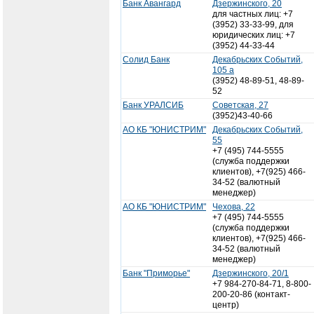
Банк Авангард
Дзержинского, 20
для частных лиц: +7
(3952) 33-33-99, для
юридических лиц: +7
(3952) 44-33-44
Солид Банк
Декабрьских Событий,
105 а
(3952) 48-89-51, 48-89-
52
Банк УРАЛСИБ
Советская, 27
(3952)43-40-66
АО КБ "ЮНИСТРИМ"
Декабрьских Событий,
55
+7 (495) 744-5555
(служба поддержки
клиентов), +7(925) 466-
34-52 (валютный
менеджер)
АО КБ "ЮНИСТРИМ"
Чехова, 22
+7 (495) 744-5555
(служба поддержки
клиентов), +7(925) 466-
34-52 (валютный
менеджер)
Банк "Приморье"
Дзержинского, 20/1
+7 984-270-84-71, 8-800-
200-20-86 (контакт-
центр)