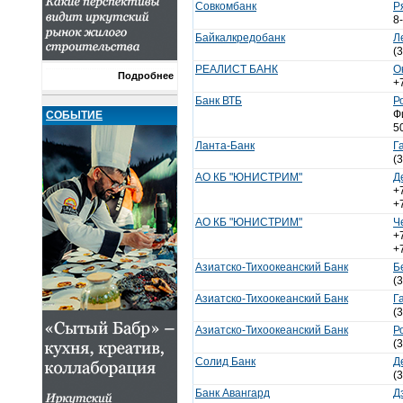
Совкомбанк
Р
8
Байкалкредобанк
Л
(
РЕАЛИСТ БАНК
О
Подробнее
+
Банк ВТБ
Р
Ф
СОБЫТИЕ
5
Ланта-Банк
Г
(
АО КБ "ЮНИСТРИМ"
Д
+
+
АО КБ "ЮНИСТРИМ"
Ч
+
+
Азиатско-Тихоокеанский Банк
Б
(
Азиатско-Тихоокеанский Банк
Г
(
Азиатско-Тихоокеанский Банк
Р
(
Солид Банк
Д
(
Банк Авангард
Д