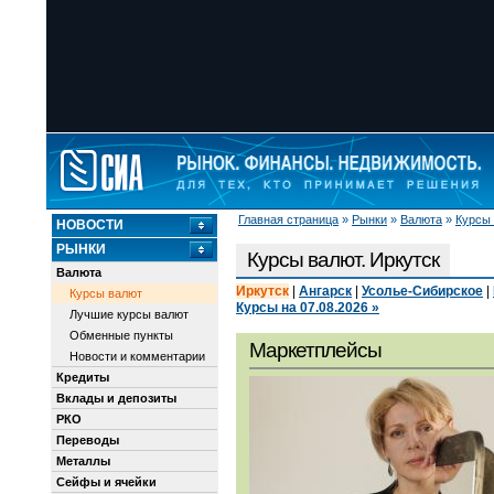
Главная страница
»
Рынки
»
Валюта
»
Курсы
НОВОСТИ
РЫНКИ
Курсы валют. Иркутск
Валюта
Иркутск
|
Ангарск
|
Усолье-Сибирское
|
Курсы валют
Курсы на 07.08.2026 »
Лучшие курсы валют
Обменные пункты
Маркетплейсы
Новости и комментарии
Кредиты
Вклады и депозиты
РКО
Переводы
Металлы
Сейфы и ячейки