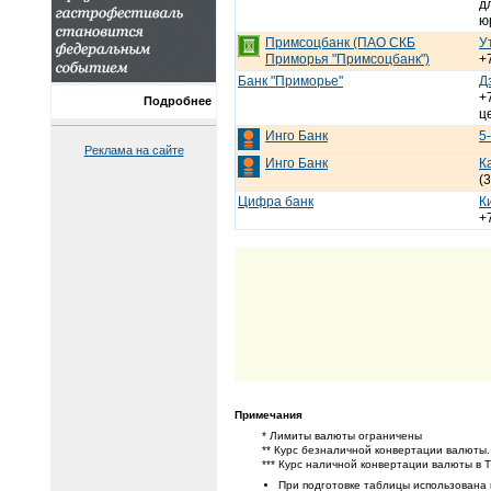
д
ю
Примсоцбанк (ПАО СКБ
У
Приморья "Примсоцбанк")
+
Банк "Приморье"
Д
+
Подробнее
ц
Инго Банк
5
Реклама на сайте
Инго Банк
К
(
Цифра банк
К
+
Примечания
* Лимиты валюты ограничены
** Курс безналичной конвертации валюты.
*** Курс наличной конвертации валюты в 
При подготовке таблицы использована