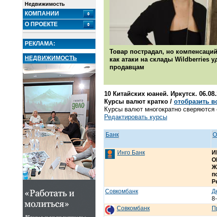
Недвижимость
КОМПАНИИ
О ПРОЕКТЕ
РЕКЛАМА:
Товар пострадал, но компенсаций
НЕДВИЖИМОСТЬ
как атаки на склады Wildberries 
продавцам
10 Китайских юаней. Иркутск. 06.08
Курсы валют кратко /
отобразить в
Курсы валют многократно сверяются с
Редактировать курсы
Банк
О
Инго Банк
И
О
Ж
п
Р
Совкомбанк
Д
8
Совкомбанк
П