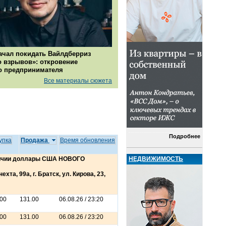
ачал покидать Вайлдберриз
о взрывов»: откровение
о предпринимателя
Все материалы сюжета
Подробнее
упка
Продажа
Время обновления
НЕДВИЖИМОСТЬ
аличии доллары США НОВОГО
хта, 99а, г. Братск, ул. Кирова, 23,
.00
131.00
06.08.26 / 23:20
.00
131.00
06.08.26 / 23:20