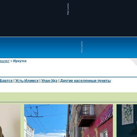
 валют
»
Иркутск
Братск
|
Усть-Илимск
|
Улан-Удэ
|
Другие населенные пункты