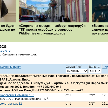
 не будет:
«Сгорело на складе — заберут квартиру?»:
«Бизнес н
ударили по
ТПП просит освободить селлеров
задолго д
Wildberries от личных долгов
иркутског
.2026
се лоты
 банками в течение дня.
Сумма (лот)
Валюта
бменный пункт
Пок
НГО БАНК предлагает выгодные курсы покупки и продажи валюты. В н
БРАЗЦА, юань, Евро.
дем Вас по адресам: г. Иркутск, ул. 5 Армии, 2А, г. Иркутск, ул. Карла Либкне
омещение 1001. Телефон: ++7 3952 640 044
еклама. АО Банк Инго, ИНН 7714056040. erid:2VfnxvcmeZZ
екабрьских Событий, 103
от 1
CNY
121
-800-100-7-100 (звонок бесплатный)
ролетарская, 12
от 1
CNY
121