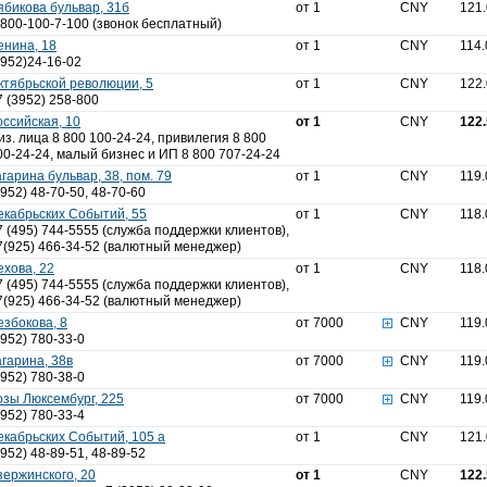
ябикова бульвар, 31б
от 1
CNY
121
-800-100-7-100 (звонок бесплатный)
енина, 18
от 1
CNY
114.
3952)24-16-02
ктябрьской революции, 5
от 1
CNY
122
7 (3952) 258-800
оссийская, 10
от 1
CNY
122
из. лица 8 800 100-24-24, привилегия 8 800
00-24-24, малый бизнес и ИП 8 800 707-24-24
агарина бульвар, 38, пом. 79
от 1
CNY
119.
3952) 48-70-50, 48-70-60
екабрьских Событий, 55
от 1
CNY
118.
7 (495) 744-5555 (служба поддержки клиентов),
7(925) 466-34-52 (валютный менеджер)
ехова, 22
от 1
CNY
118.
7 (495) 744-5555 (служба поддержки клиентов),
7(925) 466-34-52 (валютный менеджер)
езбокова, 8
от 7000
CNY
119.
3952) 780-33-0
агарина, 38в
от 7000
CNY
119.
3952) 780-38-0
озы Люксембург, 225
от 7000
CNY
119.
3952) 780-33-4
екабрьских Событий, 105 а
от 1
CNY
121
3952) 48-89-51, 48-89-52
зержинского, 20
от 1
CNY
122