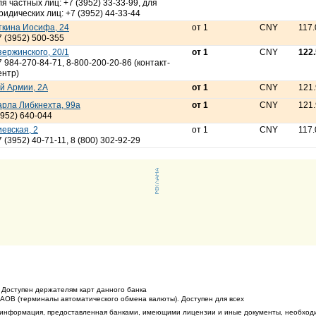
ля частных лиц: +7 (3952) 33-33-99, для
ридических лиц: +7 (3952) 44-33-44
ткина Иосифа, 24
от 1
CNY
117.
7 (3952) 500-355
зержинского, 20/1
от 1
CNY
122
7 984-270-84-71, 8-800-200-20-86 (контакт-
ентр)
-й Армии, 2А
от 1
CNY
121
арла Либкнехта, 99а
от 1
CNY
121
3952) 640-044
иевская, 2
от 1
CNY
117.
7 (3952) 40-71-11, 8 (800) 302-92-29
 Доступен держателям карт данного банка
ТАОВ (терминалы автоматического обмена валюты). Доступен для всех
 информация, предоставленная банками, имеющими лицензии и иные документы, необход