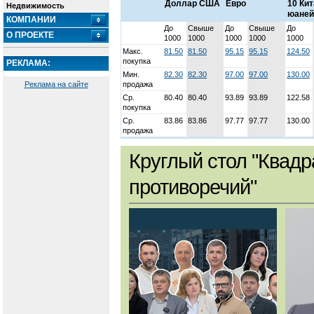
Доллар США
Евро
10 Ки
Недвижимость
юаней
КОМПАНИИ
До
Свыше
До
Свыше
До
О ПРОЕКТЕ
1000
1000
1000
1000
1000
Макс.
81.50
81.50
95.15
95.15
124.50
покупка
РЕКЛАМА:
Мин.
82.30
82.30
97.00
97.00
130.00
Реклама на сайте
продажа
Ср.
80.40
80.40
93.89
93.89
122.58
покупка
Ср.
83.86
83.86
97.77
97.77
130.00
продажа
Круглый стол "Квадр
противоречий"