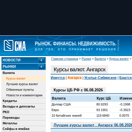
Главная страница
»
Рынки
»
Валюта
»
Курсы валют
НОВОСТИ
РЫНКИ
Курсы валют. Ангарск
Валюта
Иркутск
|
Ангарск
|
Усолье-Сибирское
|
Братск
Курсы валют
Лучшие курсы валют
Обменные пункты
Курсы ЦБ РФ с 06.08.2026
Новости и комментарии
Валюта
Курс ЦБ
Измен
Кредиты
Доллар США
80.9293
-0.1998
Вклады и депозиты
Евро
93.1901
-0.3923
РКО
10 Китайских юаней
119.6840
0.0070
Переводы
Металлы
Лучшие курсы валют . Ангарск 06.08.202
Сейфы и ячейки