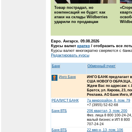
Товар пострадал, но
«Сгор
компенсаций не будет: как
кварт
атаки на склады Wildberries
освоб
ударили по продавцам
Wildbe
Евро. Ангарск. 09.08.2026
Курсы валют
кратко
/ отобразить все лот
Курсы валют многократно сверяются с банка
Редактировать курсы
Банк
Обменный пункт
Инго Банк
ИНГО БАНК предлагает в
США НОВОГО ОБРАЗЦА, ю
Ждем Вас по адресам: г. И
Братск, ул. Кирова, 23, 
Реклама. АО Банк Инго, 
РЕАЛИСТ БАНК
7а микрорайон, 6, пом. 79
+7 (3955) 52-62-68
Банк ВТБ
206 квартал, 3, пом. 200
Физ. лица 8 800 100-24-24,
малый бизнес и ИП 8 800
707-24-24
Банк ВТБ
22 мкр-н, 13, пом. 106