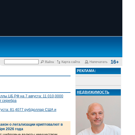
16+
Карта сайта
Напечатать
РЕКЛАМА:
НЕДВИЖИМОСТЬ
лы ЦБ РФ на 7 августа: 11 010,0000
 г серебра
густа: 81,4077 руб/доллар США и
акон о легализации криптовалют в
бря 2026 года
ёт цифровые валюты имуществом,