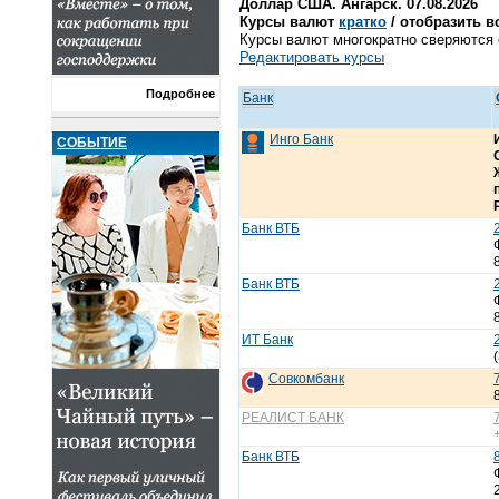
Доллар США. Ангарск. 07.08.2026
Курсы валют
кратко
/ отобразить в
Курсы валют многократно сверяются с
Редактировать курсы
Подробнее
Банк
Инго Банк
СОБЫТИЕ
Банк ВТБ
Банк ВТБ
ИТ Банк
Совкомбанк
РЕАЛИСТ БАНК
Банк ВТБ