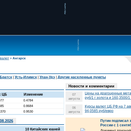
 валют
»
Ангарск
Братск
|
Усть-Илимск
|
Улан-Удэ
|
Другие населенные пункты
Новости и комментарии
Цены на драгоценные метал
с ЦБ
Изменение
07
руб/1 г золота и 160,3500/1
августа
077
0.4784
585
0.8684
Курсы валют ЦБ РФ на 7 ав
06
94,0585 руб/евро
6370
0.9530
августа
08.2026
Путин подписал з
России с 1 сентя
10 Китайских юаней
Документ призна