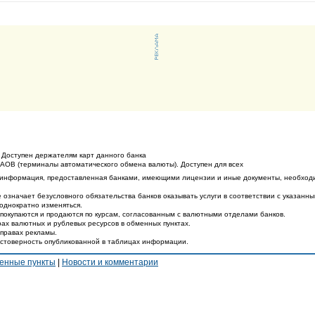
 Доступен держателям карт данного банка
ТАОВ (терминалы автоматического обмена валюты). Доступен для всех
 информация, предоставленная банками, имеющими лицензии и иные документы, необход
 означает безусловного обязательства банков оказывать услуги в соответствии с указанн
еоднократно изменяться.
покупаются и продаются по курсам, согласованным с валютными отделами банков.
ах валютных и рублевых ресурсов в обменных пунктах.
 правах рекламы.
остоверность опубликованной в таблицах информации.
енные пункты
|
Новости и комментарии