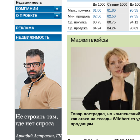
Недвижимость
До 1000
Свыше 1000
До 10
КОМПАНИИ
Макс. покупка
81.80
81.80
95.35
О ПРОЕКТЕ
Мин. продажа
82.50
82.50
97.35
Ср. покупка
80.75
80.75
94.12
РЕКЛАМА:
Ср. продажа
84.24
84.24
98.09
НЕДВИЖИМОСТЬ
Маркетплейсы
Товар пострадал, но компенсаций
как атаки на склады Wildberries 
продавцам