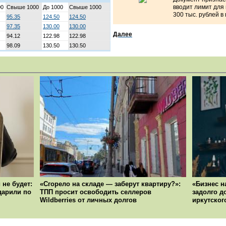
вводит лимит для
00
Свыше 1000
До 1000
Свыше 1000
300 тыс. рублей в 
95.35
124.50
124.50
97.35
130.00
130.00
Далее
94.12
122.98
122.98
98.09
130.50
130.50
 не будет:
«Сгорело на складе — заберут квартиру?»:
«Бизнес н
ударили по
ТПП просит освободить селлеров
задолго д
Wildberries от личных долгов
иркутског