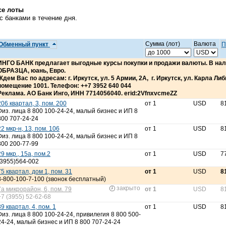
се лоты
 банками в течение дня.
Сумма (лот)
Валюта
Обменный пункт
П
ИНГО БАНК предлагает выгодные курсы покупки и продажи валюты. В н
ОБРАЗЦА, юань, Евро.
Ждем Вас по адресам: г. Иркутск, ул. 5 Армии, 2А, г. Иркутск, ул. Карла Либкн
помещение 1001. Телефон: ++7 3952 640 044
Реклама. АО Банк Инго, ИНН 7714056040. erid:2VfnxvcmeZZ
206 квартал, 3, пом. 200
от 1
USD
8
Физ. лица 8 800 100-24-24, малый бизнес и ИП 8
800 707-24-24
22 мкр-н, 13, пом. 106
от 1
USD
8
Физ. лица 8 800 100-24-24, малый бизнес и ИП 8
800 200-77-99
29 мкр., 15а, пом.2
от 1
USD
7
(3955)564-002
75 квартал, дом 1, пом. 31
от 1
USD
8
8-800-100-7-100 (звонок бесплатный)
закрыто
7а микрорайон, 6, пом. 79
от 1
USD
8
+7 (3955) 52-62-68
89 квартал, 4, пом. 1
от 1
USD
8
Физ. лица 8 800 100-24-24, привилегия 8 800 500-
24-24, малый бизнес и ИП 8 800 707-24-24