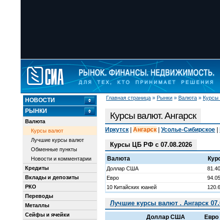
Главная страница
»
Рынки
»
Валюта
»
Курсы
НОВОСТИ
РЫНКИ
Курсы валют. Ангарск
Валюта
Иркутск
|
Ангарск
|
Усолье-Сибирское
|
Курсы валют
Лучшие курсы валют
Курсы ЦБ РФ с 07.08.2026
Обменные пункты
Валюта
Кур
Новости и комментарии
Кредиты
Доллар США
81.4
Вклады и депозиты
Евро
94.0
РКО
10 Китайских юаней
120.
Переводы
Лучшие курсы валют . Ангарск 07.
Металлы
Сейфы и ячейки
Доллар США
Евро