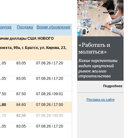
окупка
Продажа
Время обновления
аличии доллары США НОВОГО
ехта, 99а, г. Братск, ул. Кирова, 23,
1.05
83.05
07.08.26 / 17:20
1.05
83.05
07.08.26 / 17:20
Подробнее
7.50
87.50
07.08.26 / 09:01
Реклама на сайте
1.80
84.60
07.08.26 / 17:00
1.70
82.50
07.08.26 / 00:00
1.05
83.05
07.08.26 / 17:20