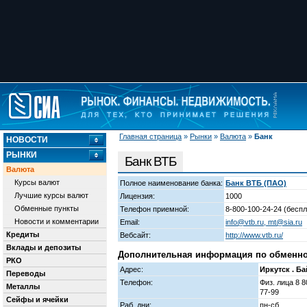
Главная страница
»
Рынки
»
Валюта
»
Банк
НОВОСТИ
РЫНКИ
Банк ВТБ
Валюта
Курсы валют
Полное наименование банка:
Банк ВТБ (ПАО)
Лучшие курсы валют
Лицензия:
1000
Обменные пункты
Телефон приемной:
8-800-100-24-24 (бесп
Новости и комментарии
Email:
info@vtb.ru, mt@sia.ru
Кредиты
Вебсайт:
http://www.vtb.ru/
Вклады и депозиты
Дополнительная информация по обменному
РКО
Адрес:
Иркутск . Ба
Переводы
Телефон:
Физ. лица 8 8
Металлы
77-99
Сейфы и ячейки
Раб. дни:
пн-сб