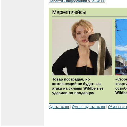
Перейти к информации о банке >>
Маркетплейсы
Товар пострадал, но
«Сгор
компенсаций не будет: как
кварт
атаки на склады Wildberries
освоб
ударили по продавцам
Wildbe
Курсы валют
|
Лучшие курсы валют
|
Обменные 