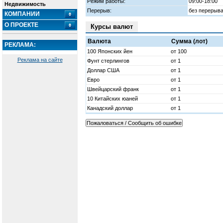
Режим работы:
09:00-18:00
Недвижимость
Перерыв:
без перерыв
КОМПАНИИ
О ПРОЕКТЕ
Курсы валют
Валюта
Сумма (лот)
РЕКЛАМА:
100 Японских йен
от 100
Реклама на сайте
Фунт стерлингов
от 1
Доллар США
от 1
Евро
от 1
Швейцарский франк
от 1
10 Китайских юаней
от 1
Канадский доллар
от 1