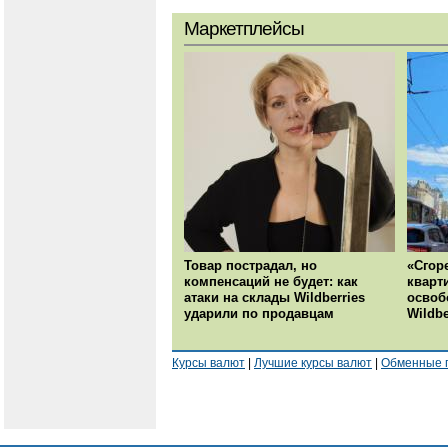
Маркетплейсы
Товар пострадал, но
«Сгор
компенсаций не будет: как
кварт
атаки на склады Wildberries
освоб
ударили по продавцам
Wildbe
Курсы валют
|
Лучшие курсы валют
|
Обменные 