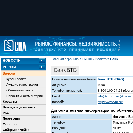
Главная страница
»
Рынки
»
Валюта
»
Банк
НОВОСТИ
РЫНКИ
Банк ВТБ
Валюта
Курсы валют
Полное наименование банка:
Банк ВТБ (ПАО)
Лучшие курсы валют
Лицензия:
1000
Обменные пункты
Телефон приемной:
8-800-100-24-24 (бесп
Новости и комментарии
Email:
info@vtb.ru, mt@sia.ru
Кредиты
Вебсайт:
http://www.vtb.ru/
Вклады и депозиты
Дополнительная информация по обменному
РКО
Адрес:
Иркутск . Ба
Переводы
Телефон:
Физ. лица 8 8
Металлы
Раб. дни:
пн-пт
Сейфы и ячейки