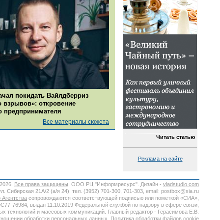
ачал покидать Вайлдберриз
о взрывов»: откровение
о предпринимателя
Все материалы сюжета
Читать статью
Реклама на сайте
-2026.
Все права защищены
. ООО РЦ "Информресурс". Дизайн -
vladstudio.com
. Сибирская 21А/2 (а/я 24), тел. (3952) 701-300, 701-303, email: postbox@sia.ru
 Агентства
сопровождаются соответствующей подписью или пометкой «СИА»,
7-76984, выдан 11.10.2019 Федеральной службой по надзору в сфере связи,
х технологий и массовых коммуникаций. Главный редактор - Герасимова Е.В.
тношении обработки персональных данных.
Политика обработки файлов cookie