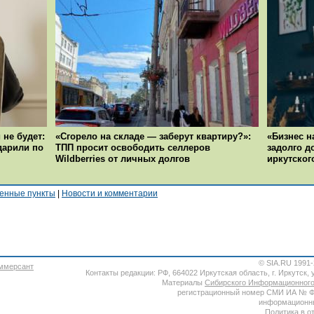
 не будет:
«Сгорело на складе — заберут квартиру?»:
«Бизнес н
ударили по
ТПП просит освободить селлеров
задолго д
Wildberries от личных долгов
иркутског
енные пункты
|
Новости и комментарии
© SIA.RU 1991
Контакты редакции: РФ, 664022 Иркутская область, г. Иркутск, ул
Материалы
Сибирского Информационного
регистрационный номер СМИ ИА № ФС7
информационны
Политика в о