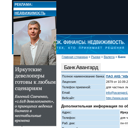
РЕКЛАМА:
НЕДВИЖИМОСТЬ
Главная страница
»
Рынки
»
Валюта
»
Банк
НОВОСТИ
РЫНКИ
Банк Авангард
Валюта
Курсы валют
Полное наименование банка:
ПАО АКБ "АВ
Лучшие курсы валют
Лицензия:
2879 от 10.09.
Обменные пункты
Телефон приемной:
для частных ли
Новости и комментарии
Email:
info@avangard.
Кредиты
Вебсайт:
http://www.avan
Вклады и депозиты
Дополнительная информация по обм
РКО
Адрес:
Ирку
Переводы
Телефон:
для ч
Металлы
Раб. дни:
пн-пт
Сейфы и ячейки