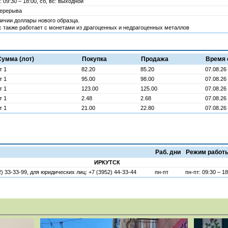
: 09:30 – 18:00, сб, вс: выходной
перерыва
личии доллары нового образца.
 также работает с монетами из драгоценных и недрагоценных металлов
Сумма (лот)
Покупка
Продажа
Время 
т 1
82.20
85.20
07.08.26 
т 1
95.00
98.00
07.08.26 
т 1
123.00
125.00
07.08.26 
т 1
2.48
2.68
07.08.26 
т 1
21.00
22.80
07.08.26 
Раб. дни
Режим работ
ИРКУТСК
) 33-33-99, для юридических лиц: +7 (3952) 44-33-44
пн-пт
пн-пт: 09:30 – 1