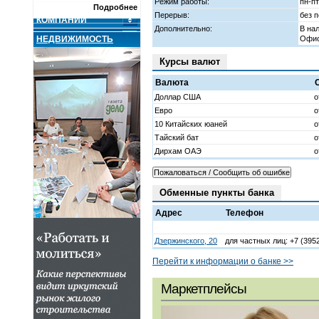
Режим работы:
пн-пт
Недвижимость
Подробнее
Перерыв:
без 
КОМПАНИИ
Дополнительно:
В на
О ПРОЕКТЕ
НЕДВИЖИМОСТЬ
Офис
Курсы валют
Валюта
Доллар США
о
Евро
о
10 Китайских юаней
о
Тайский бат
о
Дирхам ОАЭ
о
Обменные пункты банка
Адрес
Телефон
Дзержинского, 20
для частных лиц: +7 (3952
Перейти к информации о банке >>
Маркетплейсы