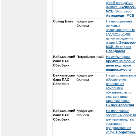
целей передачи в
лизинг).
Экспресс-
МСБ. Экспресс
Автокредит МСБ
Солид Банк
Кредит для
На приобретение
бизнеса
легковых
автотранспортных
средств (не для
целей передачи в
лизинг).
Экспресс-
МСБ. Экспресс
Овердрафт
Байкальский
Потребительский
На любые цели.
банк ПАО
Кредит на любые
Сбербанк
цели под залог
недвижимости
Байкальский
Кредит для
На дополнительно
банк ПАО
бизнеса
обеспечение
Сбербанк
исполнения
компанией
обязательств по
сделке в виде
гарантий банка.
Бизнес-гарантия
Байкальский
Кредит для
На пополнение
банк ПАО
бизнеса
оборотных средств
Сбербанк
для производства,
торговли и
предоставления
услуг.
Оборотный