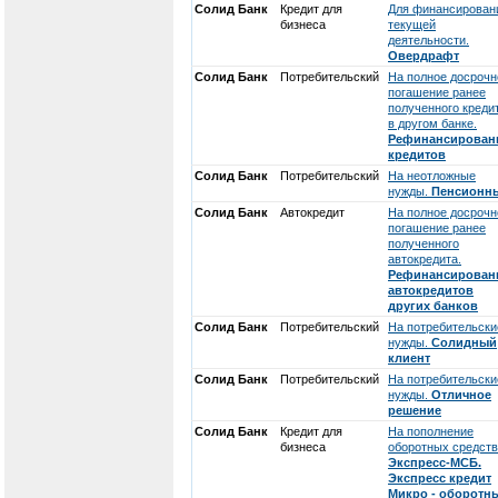
Солид Банк
Кредит для
Для финансирован
бизнеса
текущей
деятельности.
Овердрафт
Солид Банк
Потребительский
На полное досрочн
погашение ранее
полученного креди
в другом банке.
Рефинансирован
кредитов
Солид Банк
Потребительский
На неотложные
нужды.
Пенсионн
Солид Банк
Автокредит
На полное досрочн
погашение ранее
полученного
автокредита.
Рефинансирован
автокредитов
других банков
Солид Банк
Потребительский
На потребительски
нужды.
Солидный
клиент
Солид Банк
Потребительский
На потребительски
нужды.
Отличное
решение
Солид Банк
Кредит для
На пополнение
бизнеса
оборотных средств
Экспресс-МСБ.
Экспресс кредит
Микро - оборотн