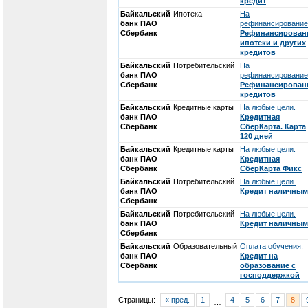
кредит
Байкальский
Ипотека
На
банк ПАО
рефинансирование
Сбербанк
Рефинансирован
ипотеки и других
кредитов
Байкальский
Потребительский
На
банк ПАО
рефинансирование
Сбербанк
Рефинансирован
кредитов
Байкальский
Кредитные карты
На любые цели.
банк ПАО
Кредитная
Сбербанк
СберКарта. Карта
120 дней
Байкальский
Кредитные карты
На любые цели.
банк ПАО
Кредитная
Сбербанк
СберКарта Фикс
Байкальский
Потребительский
На любые цели.
банк ПАО
Кредит наличны
Сбербанк
Байкальский
Потребительский
На любые цели.
банк ПАО
Кредит наличны
Сбербанк
Байкальский
Образовательный
Оплата обучения.
банк ПАО
Кредит на
Сбербанк
образование с
господдержкой
Страницы:
« пред.
1
4
5
6
7
8
…