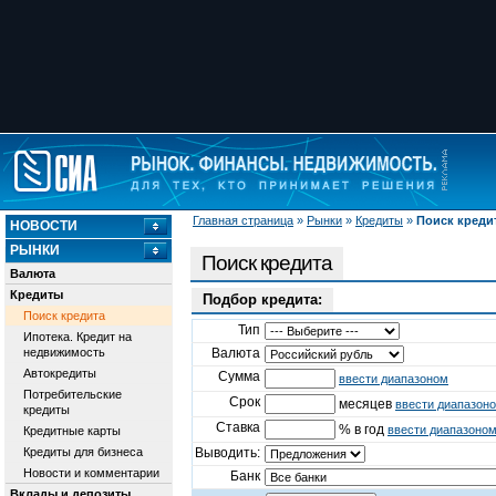
Главная страница
»
Рынки
»
Кредиты
»
Поиск креди
НОВОСТИ
РЫНКИ
Поиск кредита
Валюта
Кредиты
Подбор кредита:
Поиск кредита
Тип
Ипотека. Кредит на
недвижимость
Валюта
Автокредиты
Сумма
ввести диапазоном
Потребительские
Срок
месяцев
ввести диапазон
кредиты
Ставка
% в год
ввести диапазоно
Кредитные карты
Кредиты для бизнеса
Выводить:
Новости и комментарии
Банк
Вклады и депозиты