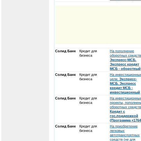
Солид Банк
Кредит для
На пополнение
бизнеса
оборотных средств
Экспресс-МСБ.
Экспресс кредит
МСБ - оборотный
Солид Банк
Кредит для
На инвестиционны
бизнеса
цели.
Экспресс-
МСБ. Экспресс
кредит МСБ -
инвестиционный
Солид Банк
Кредит для
На инвестиционны
бизнеса
проекты, пополнен
оборотных средств
Кредит с
гос.поддержкой
(Программа «1764
Солид Банк
Кредит для
На приобретение
бизнеса
легковых
автотранспортных
средств (не для