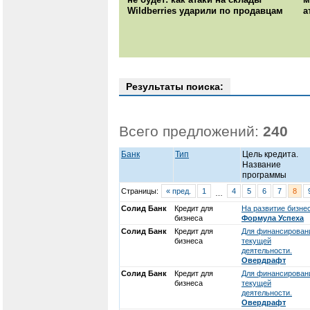
Wildberries ударили по продавцам
а
Результаты поиска:
Всего предложений:
240
Банк
Тип
Цель кредита.
Название
программы
Страницы:
« пред.
1
4
5
6
7
8
…
Солид Банк
Кредит для
На развитие бизнес
бизнеса
Формула Успеха
Солид Банк
Кредит для
Для финансирован
бизнеса
текущей
деятельности.
Овердрафт
Солид Банк
Кредит для
Для финансирован
бизнеса
текущей
деятельности.
Овердрафт